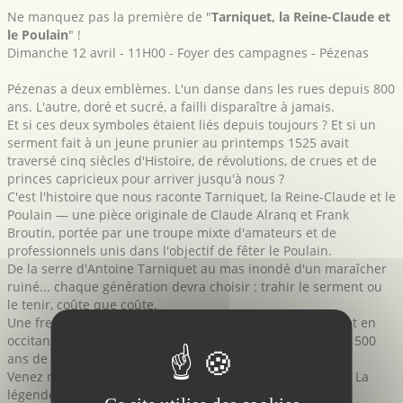
Ne manquez pas la première de "
Tarniquet, la Reine-Claude et
le Poulain
" !
Dimanche 12 avril - 11H00 - Foyer des campagnes - Pézenas
Pézenas a deux emblèmes. L'un danse dans les rues depuis 800
ans. L'autre, doré et sucré, a failli disparaître à jamais.
Et si ces deux symboles étaient liés depuis toujours ? Et si un
serment fait à un jeune prunier au printemps 1525 avait
traversé cinq siècles d'Histoire, de révolutions, de crues et de
princes capricieux pour arriver jusqu'à nous ?
C'est l'histoire que nous raconte Tarniquet, la Reine-Claude et le
Poulain — une pièce originale de Claude Alranq et Frank
Broutin, portée par une troupe mixte d'amateurs et de
professionnels unis dans l'objectif de fêter le Poulain.
De la serre d'Antoine Tarniquet au mas inondé d'un maraîcher
ruiné... chaque génération devra choisir : trahir le serment ou
le tenir, coûte que coûte.
Une fresque populaire, drôle et émouvante, en français et en
occitan, qui célèbre à la fois les 800 ans du Poulain et les 500
ans de la prune Reine-Claude de Pézenas.
Venez nombreux fêter avec nous les 800 ans du Poulain ! La
légende vous attend.