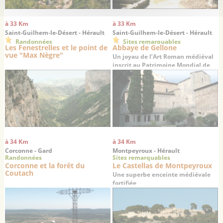
à 33 Km
à 33 Km
Saint-Guilhem-le-Désert - Hérault
Saint-Guilhem-le-Désert - Hérault
Randonnées
Sites remarquables
Les Fenestrelles et le point de
Abbaye de Gellone
vue "Max Nègre"
Un joyau de l’Art Roman médiéval
inscrit au Patrimoine Mondial de
l’UNESCO
à 34 Km
à 34 Km
Corconne - Gard
Montpeyroux - Hérault
Randonnées
Sites remarquables
Corconne et la forêt du
Le Castellas de Montpeyroux
Coutach
Une superbe enceinte médiévale
fortifiée