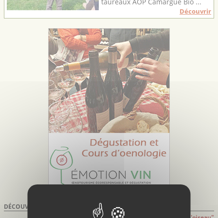
taureaux AOP Camargue Bio ...
Découvrir
DÉCOUVRIR À PROXIMITÉ DE
LATTES
Attention: distances indiquées à "Vol d'oiseau"