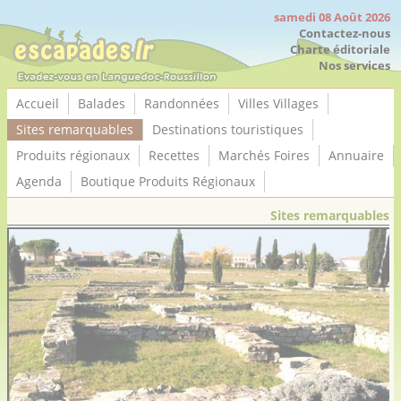
Panneau de gestion des cookies
samedi 08 Août 2026
Contactez-nous
Charte éditoriale
Nos services
Accueil
Balades
Randonnées
Villes Villages
Sites remarquables
Destinations touristiques
Produits régionaux
Recettes
Marchés Foires
Annuaire
Agenda
Boutique Produits Régionaux
Sites remarquables