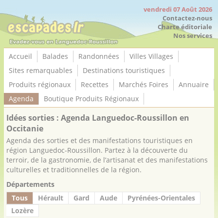
Panneau de gestion des cookies
vendredi 07 Août 2026
Contactez-nous
Charte éditoriale
Nos services
Accueil
Balades
Randonnées
Villes Villages
Sites remarquables
Destinations touristiques
Produits régionaux
Recettes
Marchés Foires
Annuaire
Agenda
Boutique Produits Régionaux
Idées sorties : Agenda Languedoc-Roussillon en
Occitanie
Agenda des sorties et des manifestations touristiques en
région Languedoc-Roussillon. Partez à la découverte du
terroir, de la gastronomie, de l’artisanat et des manifestations
culturelles et traditionnelles de la région.
Départements
Tous
Hérault
Gard
Aude
Pyrénées-Orientales
Lozère