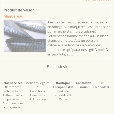
Produit de Saison
Maquereau
Avec sa chair savoureuse et ferme, riche
en oméga-3, le maquereau est un poisson
bon marché et simple à cuisiner.
Souvent consommé mariné au vin blanc
et aux aromates, c’est un poisson
délicieux à redécouvrir à travers de
nombreuses préparations : grillé, poché,
en papillote, au ...
Escapadeslr
Nos services
Mentions légales
Boutique
Contactez-
©
Référencez
/
EscapadesLR
nous
EscapadesLR
votre activité
Conditions
Conditions
Diffusez votre
Générales
Générales de
publicité
d'Utilisation
Vente
Communiquez
vos agendas