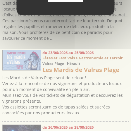
C’est dans un cadre naturel et préservé que des producteurs
locaux vous feront découvrir leurs coquillages, vins, huiles
d’olives et autres dérivés, miels, confitures, fromages, artisanat…
Ces passionnés vous raconteront l’art de leur terroir. De quoi
régaler les papilles et ramener de délicieux produits à la
maison. Vous profiterez de ce petit coin de paradis pour
savourer ce moment de ...
du 23/06/2026 au 25/08/2026
Fêtes et Festivals > Gastronomie et Terroir
Valras-Plage - Hérault
Les Mardis de Valras Plage
Les Mardis de Valras Plage sont de retour !
Venez à la rencontre de nos vignerons et producteurs locaux
pour un moment de convivialité en plein air.
Munissez-vous de vos tickets de dégustation et découvrez les
vignerons présents.
Vos assiettes seront garnies de tapas salées et sucrées
concoctées par nos producteurs locaux.
du 26/06/2026 au 28/08/2026