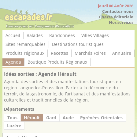
Panneau de gestion des cookies
jeudi 06 Août 2026
Contactez-nous
Charte éditoriale
Nos services
Accueil
Balades
Randonnées
Villes Villages
Sites remarquables
Destinations touristiques
Produits régionaux
Recettes
Marchés Foires
Annuaire
Agenda
Boutique Produits Régionaux
Idées sorties : Agenda Hérault
Agenda des sorties et des manifestations touristiques en
région Languedoc-Roussillon. Partez à la découverte du
terroir, de la gastronomie, de l’artisanat et des manifestations
culturelles et traditionnelles de la région.
Départements
Tous
Hérault
Gard
Aude
Pyrénées-Orientales
Lozère