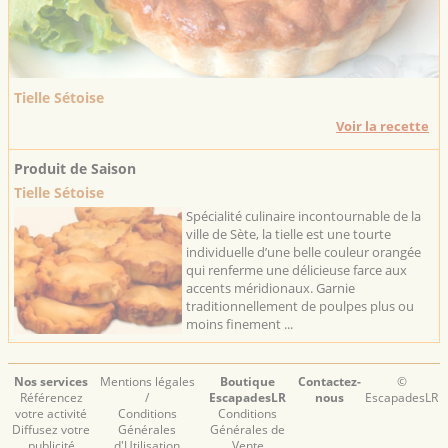
Tielle Sétoise
Voir la recette
Produit de Saison
Tielle Sétoise
Spécialité culinaire incontournable de la
ville de Sète, la tielle est une tourte
individuelle d’une belle couleur orangée
qui renferme une délicieuse farce aux
accents méridionaux. Garnie
traditionnellement de poulpes plus ou
moins finement ...
Nos services
Mentions légales
Boutique
Contactez-
©
Référencez
/
EscapadesLR
nous
EscapadesLR
votre activité
Conditions
Conditions
Diffusez votre
Générales
Générales de
publicité
d'Utilisation
Vente