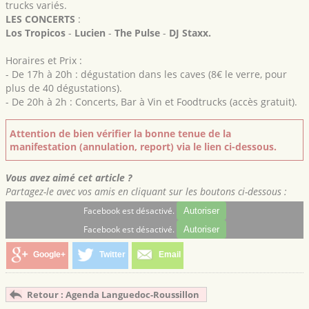
trucks variés.
LES CONCERTS
:
Los Tropicos
-
Lucien
-
The Pulse
-
DJ Staxx.
Horaires et Prix :
- De 17h à 20h : dégustation dans les caves (8€ le verre, pour
plus de 40 dégustations).
- De 20h à 2h : Concerts, Bar à Vin et Foodtrucks (accès gratuit).
Attention de bien vérifier la bonne tenue de la
manifestation (annulation, report) via le lien ci-dessous.
Vous avez aimé cet article ?
Partagez-le avec vos amis en cliquant sur les boutons ci-dessous :
Facebook est désactivé.
Autoriser
Facebook est désactivé.
Autoriser
Google+
Twitter
Email
Retour : Agenda Languedoc-Roussillon