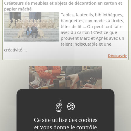
Créateurs de meubles et objets de décoration en carton et
papier mâché
Tables, fauteuils, bibliothèques,
banquettes, commodes à tiroirs,
têtes de lit … On peut tout faire
avec du carton ! C'est ce que
prouvent Marc et Agnès avec un
talent indiscutable et une
créativité ...
Découvrir
Ce site utilise des cookies
et vous donne le contrôle