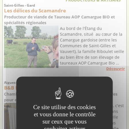
Saint-Gilles - Gard
Les délices du Scamandre
Producteur de viande de Taureau AOP Camargue BIO et
spécialités régionales
Au bord de l'Étang du
Scamandre, situé au cœur de la
Camargue gardoise (entre les
Communes de Saint-Gilles et
Vauvert), la famille Riboulet veille
au bien être de son élevage de
taureaux AOP Camargue Bio ...
Découvrir
Aigues-Mortes - Gard
B&B Farniente
Chambres d'hôtes authentiques à Aigues-Mortes, idéales
pour explorer la Petite Camargue
En séjournant chez Gudrun, c'est
Ce site utilise des cookies
une véritable immersion dans
et vous donne le contrôle
l'authentique et traditionnelle
sur ceux que vous
Camargue Gardoise qui vous
souhaitez activer
attend. En toutes saisons, elle