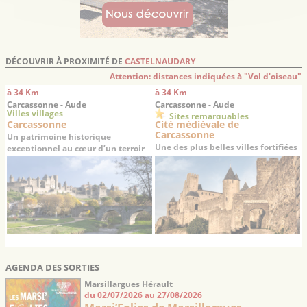
DÉCOUVRIR À PROXIMITÉ DE
CASTELNAUDARY
Attention: distances indiquées à "Vol d'oiseau"
à 34 Km
à 34 Km
Carcassonne - Aude
Carcassonne - Aude
Villes villages
Sites remarquables
Carcassonne
Cité médiévale de
Carcassonne
Un patrimoine historique
Une des plus belles villes fortifiées
exceptionnel au cœur d’un terroir
du moyen-âge en Europe
réputé
AGENDA DES SORTIES
Marsillargues Hérault
du 02/07/2026 au 27/08/2026