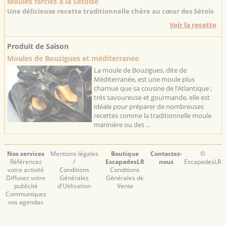
Moules farcies à la Sétoise
Une délicieuse recette traditionnelle chère au cœur des Sétois
Voir la recette
Produit de Saison
Moules de Bouzigues et méditerranée
La moule de Bouzigues, dite de
Méditerranée, est une moule plus
charnue que sa cousine de l’Atlantique ;
très savoureuse et gourmande, elle est
idéale pour préparer de nombreuses
recettes comme la traditionnelle moule
marinière ou des ...
Nos services
Mentions légales
Boutique
Contactez-
©
Référencez
/
EscapadesLR
nous
EscapadesLR
votre activité
Conditions
Conditions
Diffusez votre
Générales
Générales de
publicité
d'Utilisation
Vente
Communiquez
vos agendas