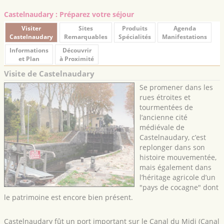
Castelnaudary : Préparez votre séjour
Visiter
Sites
Produits
Agenda
Castelnaudary
Remarquables
Spécialités
Manifestations
Informations
Découvrir
et Plan
à Proximité
Visite de Castelnaudary
Se promener dans les
rues étroites et
tourmentées de
l’ancienne cité
médiévale de
Castelnaudary, c’est
replonger dans son
histoire mouvementée,
mais également dans
l’héritage agricole d’un
"pays de cocagne" dont
le patrimoine est encore bien présent.
Castelnaudary fût un port important sur le Canal du Midi (Canal