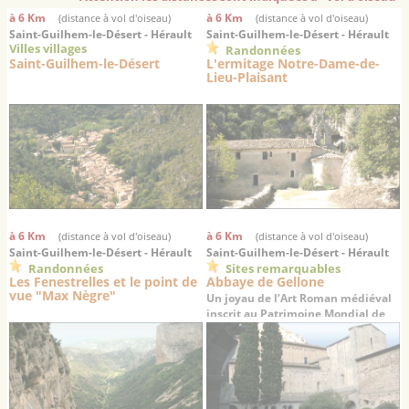
à 6 Km
à 6 Km
(distance à vol d'oiseau)
(distance à vol d'oiseau)
Saint-Guilhem-le-Désert - Hérault
Saint-Guilhem-le-Désert - Hérault
Villes villages
Randonnées
Saint-Guilhem-le-Désert
L'ermitage Notre-Dame-de-
Lieu-Plaisant
à 6 Km
à 6 Km
(distance à vol d'oiseau)
(distance à vol d'oiseau)
Saint-Guilhem-le-Désert - Hérault
Saint-Guilhem-le-Désert - Hérault
Randonnées
Sites remarquables
Les Fenestrelles et le point de
Abbaye de Gellone
vue "Max Nègre"
Un joyau de l’Art Roman médiéval
inscrit au Patrimoine Mondial de
l’UNESCO