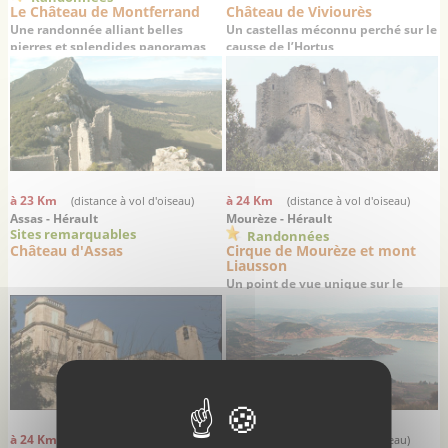
Le Château de Montferrand
Château de Viviourès
Une randonnée alliant belles
Un castellas méconnu perché sur le
pierres et splendides panoramas
causse de l’Hortus
à 23 Km
à 24 Km
(distance à vol d'oiseau)
(distance à vol d'oiseau)
Assas - Hérault
Mourèze - Hérault
Sites remarquables
Randonnées
Château d'Assas
Cirque de Mourèze et mont
Liausson
Un point de vue unique sur le
Salagou
à 24 Km
à 24 Km
(distance à vol d'oiseau)
(distance à vol d'oiseau)