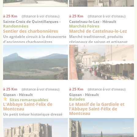
à 25 Km
à 25 Km
(distance à vol d'oiseau)
(distance à vol d'oiseau)
Sainte-Croix de Quintillargues -
Castelnau-le-Lez - Hérault
Randonnées
Marchés Foires
Hérault
Sentier des charbonnières
Marché de Castelnau-le-Lez
Un agréable circuit à la découverte
Marché traditionnel, produits
d’anciennes charbonnières
régionaux de saison et artisanat
à 25 Km
à 25 Km
(distance à vol d'oiseau)
(distance à vol d'oiseau)
Gigean - Hérault
Gigean - Hérault
Balades
Sites remarquables
L'Abbaye Saint-Felix de
Le Massif de la Gardiole et
Montceau
l'Abbaye Saint-Félix de
Montceau
Un petit trésor historique dressé
sur un promontoire offrant une
superbe vue sur la plaine de
Gigean