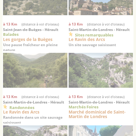
à 13 Km
à 13 Km
(distance à vol d'oiseau)
(distance à vol d'oiseau)
Saint-Jean-de-Buèges - Hérault
Saint-Martin-de-Londres - Hérault
Balades
Sites remarquables
Les gorges de la Buèges
Le Ravin des Arcs
Une pause fraîcheur en pleine
Un site sauvage saisissant
nature
à 13 Km
à 13 Km
(distance à vol d'oiseau)
(distance à vol d'oiseau)
Saint-Martin-de-Londres - Hérault
Saint-Martin-de-Londres - Hérault
Marchés Foires
Randonnées
Le Ravin des Arcs
Marché dominical de Saint-
Martin de Londres
Randonnée dans un site sauvage
saisissant