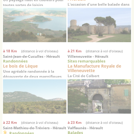
L'occasion d'une belle balade dans
toutes sortes de loisirs
la vallée de l'Hérault
à 18 Km
à 21 Km
(distance à vol d'oiseau)
(distance à vol d'oiseau)
Saint-Jean-de-Cuculles - Hérault
Villeneuvette - Hérault
Randonnées
Sites remarquables
Le bois de Lèque
La Manufacture Royale de
Villeneuvette
Une agréable randonnée à la
La Cité de Colbert
découverte de deux magnifiques
villages médiévaux
à 22 Km
à 23 Km
(distance à vol d'oiseau)
(distance à vol d'oiseau)
Saint-Mathieu-de-Tréviers - Hérault
Valflaunès - Hérault
Balades
Randonnées