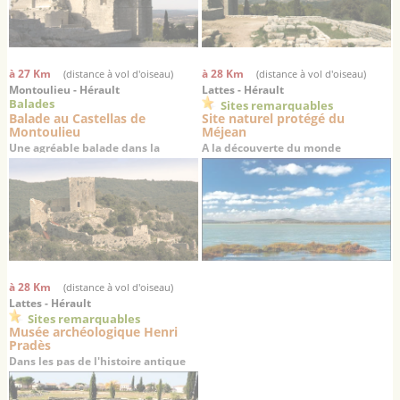
à 27 Km
à 28 Km
(distance à vol d'oiseau)
(distance à vol d'oiseau)
Montoulieu - Hérault
Lattes - Hérault
Balades
Sites remarquables
Balade au Castellas de
Site naturel protégé du
Montoulieu
Méjean
Une agréable balade dans la
A la découverte du monde
garrigue à la découverte des ruines
lagunaire languedocien
d’un château médiéval du 12ème
siècle
à 28 Km
(distance à vol d'oiseau)
Lattes - Hérault
Sites remarquables
Musée archéologique Henri
Pradès
Dans les pas de l'histoire antique
du Languedoc…