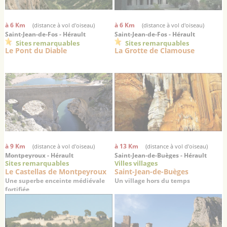
à 6 Km
à 6 Km
(distance à vol d'oiseau)
(distance à vol d'oiseau)
Saint-Jean-de-Fos - Hérault
Saint-Jean-de-Fos - Hérault
Sites remarquables
Sites remarquables
Le Pont du Diable
La Grotte de Clamouse
à 9 Km
à 13 Km
(distance à vol d'oiseau)
(distance à vol d'oiseau)
Montpeyroux - Hérault
Saint-Jean-de-Buèges - Hérault
Sites remarquables
Villes villages
Le Castellas de Montpeyroux
Saint-Jean-de-Buèges
Une superbe enceinte médiévale
Un village hors du temps
fortifiée