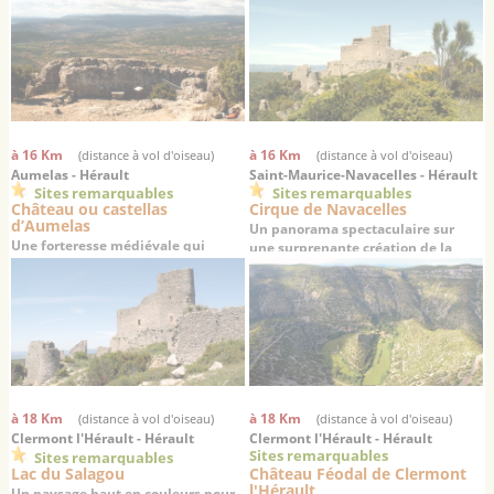
son causse depuis 1000 ans
à 16 Km
à 16 Km
(distance à vol d'oiseau)
(distance à vol d'oiseau)
Aumelas - Hérault
Saint-Maurice-Navacelles - Hérault
Sites remarquables
Sites remarquables
Château ou castellas
Cirque de Navacelles
d’Aumelas
Un panorama spectaculaire sur
Une forteresse médiévale qui
une surprenante création de la
veille depuis 1000 ans sur la plaine
nature
du haut de son éperon rocheux
à 18 Km
à 18 Km
(distance à vol d'oiseau)
(distance à vol d'oiseau)
Clermont l'Hérault - Hérault
Clermont l'Hérault - Hérault
Sites remarquables
Sites remarquables
Lac du Salagou
Château Féodal de Clermont
l'Hérault
Un paysage haut en couleurs pour