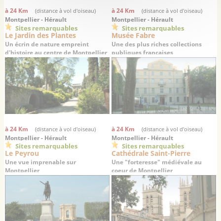
à 24 Km
à 24 Km
(distance à vol d'oiseau)
(distance à vol d'oiseau)
Montpellier - Hérault
Montpellier - Hérault
Sites remarquables
Sites remarquables
Le Jardin des Plantes
Musée Fabre
Un écrin de nature empreint
Une des plus riches collections
d'histoire au centre de Montpellier
publiques françaises
à 24 Km
à 24 Km
(distance à vol d'oiseau)
(distance à vol d'oiseau)
Montpellier - Hérault
Montpellier - Hérault
Sites remarquables
Sites remarquables
Le Peyrou
Cathédrale Saint-Pierre
Une vue imprenable sur
Une "forteresse" médiévale au
Montpellier
coeur de Montpellier