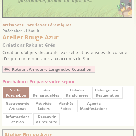
Artisanat > Poteries et Céramiques
Puéchabon - Hérault
Atelier Rouge Azur
Créations Raku et Grés
Création d'objets décoratifs, vaisselle et ustensiles de cuisine
d'esprit contemporains aux accents du Sud.
Retour : Annuaire Languedoc-Roussillon
Puéchabon : Préparez votre séjour
Visiter
Sites
Balades
Hébergement
Puéchabon
Remarquables
Randonnées
Restauration
Gastronomie
Activités
Marchés
Agenda
Artisanat
Loisirs
Foires
Manifestations
Informations
Découvrir
et Plan
à Proximité
Atelier Rouge Azur