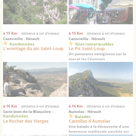
à 15 Km
à 15 Km
(distance à vol d'oiseau)
(distance à vol d'oiseau)
Cazevieille - Hérault
Cazevieille - Hérault
Randonnées
Sites remarquables
L'ermitage du pic Saint-Loup
Le Pic Saint-Loup
Un panorama vertigineux sur la
mer et les Cévennes
à 16 Km
à 16 Km
(distance à vol d'oiseau)
(distance à vol d'oiseau)
Saint-Jean-de-la-Blaquière -
Aumelas - Hérault
Randonnées
Balades
Hérault
Le Rocher des Vierges
Castellas d’Aumelas
Une balade à la découverte d’une
forteresse médiévale perchée sur