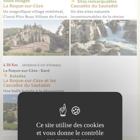
Villes villages
Sites remarquables
La Roque-sur-Cèze
Cascades du Sautadet
Un magnifique village médiéval,
Un des sites naturels
Classé Plus Beau Village de France
incontournables de la région
à 30 Km
(distance à vol d'oiseau)
La Roque-sur-Cèze - Gard
Balades
La Roque-sur-Cèze et les
Cascades du Sautadet
Une belle balade à la découverte
d’un magnifique village médiéval
et d’un site naturel exceptionnel
Ce site utilise des cookies
et vous donne le contrôle