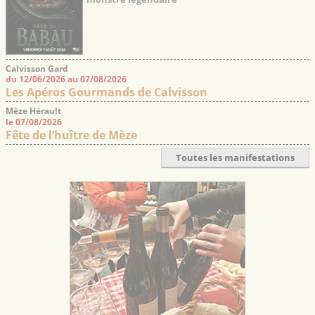
Calvisson Gard
du 12/06/2026 au 07/08/2026
Les Apéros Gourmands de Calvisson
Mèze Hérault
le 07/08/2026
Fête de l’huître de Mèze
Toutes les manifestations