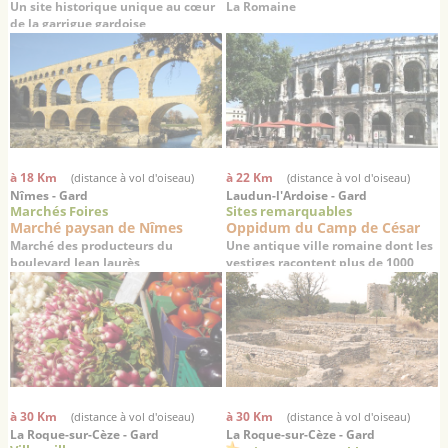
Un site historique unique au cœur
La Romaine
de la garrigue gardoise
à 18 Km
à 22 Km
(distance à vol d'oiseau)
(distance à vol d'oiseau)
Nîmes - Gard
Laudun-l'Ardoise - Gard
Marchés Foires
Sites remarquables
Marché paysan de Nîmes
Oppidum du Camp de César
Marché des producteurs du
Une antique ville romaine dont les
boulevard Jean Jaurès
vestiges racontent plus de 1000
ans d’histoire
à 30 Km
à 30 Km
(distance à vol d'oiseau)
(distance à vol d'oiseau)
La Roque-sur-Cèze - Gard
La Roque-sur-Cèze - Gard