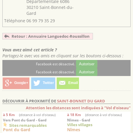
Départementale 6086
30210 Saint-Bonnet-du-
Gard
Téléphone
06 99 79 35 29
Retour : Annuaire Languedoc-Roussillon
Vous avez aimé cet article ?
Partagez-le avec vos amis en cliquant sur les boutons ci-dessous :
Facebook est désactivé.
Autoriser
Facebook est désactivé.
Autoriser
Google+
Twitter
Email
DÉCOUVRIR À PROXIMITÉ DE
SAINT-BONNET DU GARD
Attention les distances sont indiquées à "Vol d'oiseau"
à 5 Km
à 18 Km
(distance à vol d'oiseau)
(distance à vol d'oiseau)
Vers Pont du Gard - Gard
Nîmes - Gard
Villes villages
Sites remarquables
Pont du Gard
Nîmes