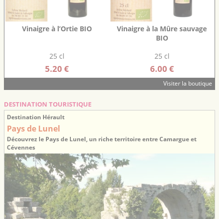
Vinaigre à l’Ortie BIO
Vinaigre à la Mûre sauvage
BIO
25 cl
25 cl
5.20 €
6.00 €
Visiter la boutique
DESTINATION TOURISTIQUE
Destination Hérault
Pays de Lunel
Découvrez le Pays de Lunel, un riche territoire entre Camargue et
Cévennes