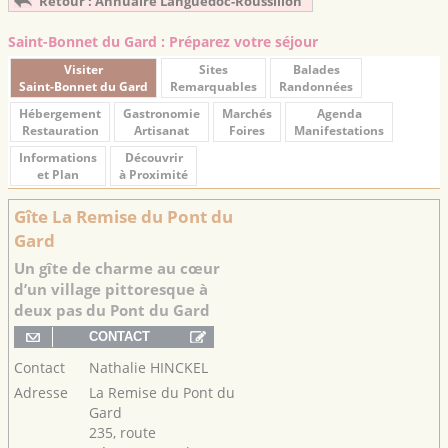
Retour : Annuaire Languedoc-Roussillon
Saint-Bonnet du Gard : Préparez votre séjour
Visiter
Sites
Balades
Saint-Bonnet du Gard
Remarquables
Randonnées
Hébergement
Gastronomie
Marchés
Agenda
Restauration
Artisanat
Foires
Manifestations
Informations
Découvrir
et Plan
à Proximité
Gîte La Remise du Pont du
Gard
Un gîte de charme au cœur
d’un village pittoresque à
deux pas du Pont du Gard
Contact
Nathalie HINCKEL
Adresse
La Remise du Pont du
Gard
235, route