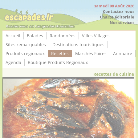
Panneau de gestion des cookies
samedi 08 Août 2026
Contactez-nous
Charte éditoriale
Nos services
Accueil
Balades
Randonnées
Villes Villages
Sites remarquables
Destinations touristiques
Produits régionaux
Recettes
Marchés Foires
Annuaire
Agenda
Boutique Produits Régionaux
Recettes de cuisine