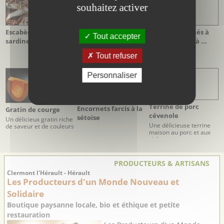
souhaitez activer
Asperges sauce au
Escabèche de
Anchois marinés à
Tout accepter
Pélardon
sardines
l’huile d’olive, à ...
Tout refuser
Personnaliser
Terrine de porc
Encornets farcis à la
Gratin de courge
cévenole
sétoise
Un délicieux gratin riche
Une délicieuse terrine
de saveur et de couleurs
maison au porc et aux
châtaignes
PRODUCTEURS & ARTISANS
Clermont l'Hérault - Hérault
Les Producteurs d'un Monde Nouveau et
Solidaire
Boutique paysanne locale, bio et éthique et petite
restauration