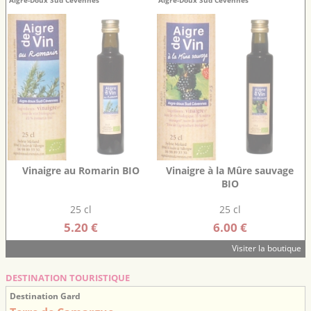
Aigre-Doux Sud Cévennes
Aigre-Doux Sud Cévennes
Vinaigre au Romarin BIO
Vinaigre à la Mûre sauvage
BIO
25 cl
25 cl
5.20 €
6.00 €
Visiter la boutique
DESTINATION TOURISTIQUE
Destination Gard