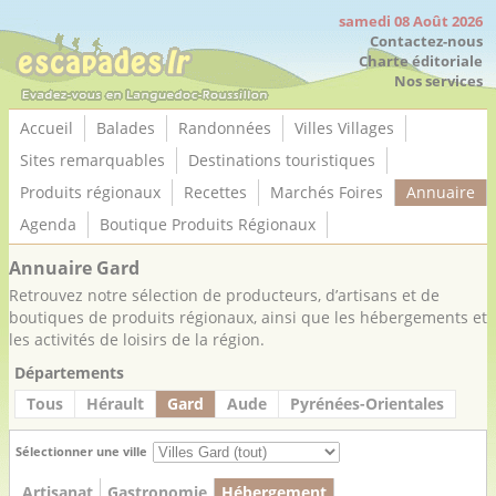
Panneau de gestion des cookies
samedi 08 Août 2026
Contactez-nous
Charte éditoriale
Nos services
Accueil
Balades
Randonnées
Villes Villages
Sites remarquables
Destinations touristiques
Produits régionaux
Recettes
Marchés Foires
Annuaire
Agenda
Boutique Produits Régionaux
Annuaire Gard
Retrouvez notre sélection de producteurs, d’artisans et de
boutiques de produits régionaux, ainsi que les hébergements et
les activités de loisirs de la région.
Départements
Tous
Hérault
Gard
Aude
Pyrénées-Orientales
Sélectionner une ville
Artisanat
Gastronomie
Hébergement