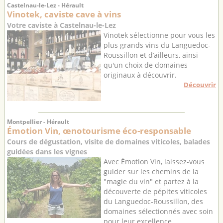
Castelnau-le-Lez - Hérault
Vinotek, caviste cave à vins
Votre caviste à Castelnau-le-Lez
Vinotek sélectionne pour vous les
plus grands vins du Languedoc-
Roussillon et d’ailleurs, ainsi
qu'un choix de domaines
originaux à découvrir.
Découvrir
Montpellier - Hérault
Émotion Vin, œnotourisme éco-responsable
Cours de dégustation, visite de domaines viticoles, balades
guidées dans les vignes
Avec Émotion Vin, laissez-vous
guider sur les chemins de la
"magie du vin" et partez à la
découverte de pépites viticoles
du Languedoc-Roussillon, des
domaines sélectionnés avec soin
pour leur excellence ...