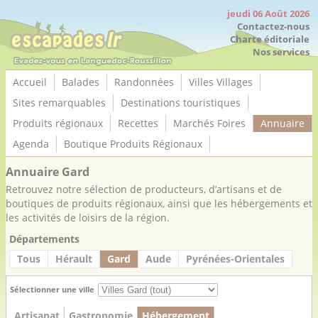
Panneau de gestion des cookies
jeudi 06 Août 2026
Contactez-nous
Charte éditoriale
Nos services
Accueil
Balades
Randonnées
Villes Villages
Sites remarquables
Destinations touristiques
Produits régionaux
Recettes
Marchés Foires
Annuaire
Agenda
Boutique Produits Régionaux
Annuaire Gard
Retrouvez notre sélection de producteurs, d’artisans et de
boutiques de produits régionaux, ainsi que les hébergements et
les activités de loisirs de la région.
Départements
Tous
Hérault
Gard
Aude
Pyrénées-Orientales
Sélectionner une ville
Artisanat
Gastronomie
Hébergement