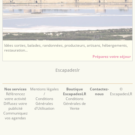
Idées sorties, balades, randonnées, producteurs, artisans, hébergements,
restauration...
Préparez votre séjour
Escapadeslr
Nos services
Mentions légales
Boutique
Contactez-
©
Référencez
/
EscapadesLR
nous
EscapadesLR
votre activité
Conditions
Conditions
Diffusez votre
Générales
Générales de
publicité
d'Utilisation
Vente
Communiquez
vos agendas