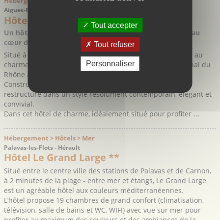
Hébergement > Hôtels > Mer
Aigues-Mortes - Gard
Hôtel Canal
Tout accepter
Un hôtel au design contemporain, élégant et convivial, au
cœur de la petite Camargue
Tout refuser
Situé à l’entrée d’Aigues Mortes, l’hôtel Canal est un hôtel au
Personnaliser
charme contemporain ouvert sur le cadre paisible du canal du
Rhône à Sète.
Construit dans les années 50, l’hôtel a été entièrement
restructuré dans un style résolument contemporain, élégant et
convivial.
Dans cet hôtel de charme, idéalement situé pour profiter ...
Hébergement > Hôtels > Mer
Palavas-les-Flots - Hérault
Hôtel Le Grand Large **
Situé entre le centre ville des stations de Palavas et de Carnon,
à 2 minutes de la plage - entre mer et étangs, Le Grand Large
est un agréable hôtel aux couleurs méditerranéennes.
L’hôtel propose 19 chambres de grand confort (climatisation,
télévision, salle de bains et WC, WIFI) avec vue sur mer pour
profiter au maximum des couleurs et des ambiances de la