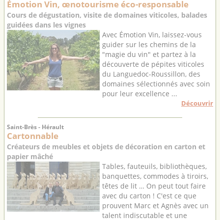
Émotion Vin, œnotourisme éco-responsable
Cours de dégustation, visite de domaines viticoles, balades
guidées dans les vignes
Avec Émotion Vin, laissez-vous
guider sur les chemins de la
"magie du vin" et partez à la
découverte de pépites viticoles
du Languedoc-Roussillon, des
domaines sélectionnés avec soin
pour leur excellence ...
Découvrir
Saint-Brès - Hérault
Cartonnable
Créateurs de meubles et objets de décoration en carton et
papier mâché
Tables, fauteuils, bibliothèques,
banquettes, commodes à tiroirs,
têtes de lit … On peut tout faire
avec du carton ! C'est ce que
prouvent Marc et Agnès avec un
talent indiscutable et une