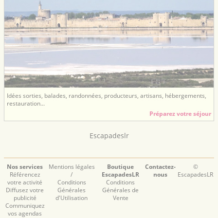
Idées sorties, balades, randonnées, producteurs, artisans, hébergements,
restauration...
Préparez votre séjour
Escapadeslr
Nos services
Mentions légales
Boutique
Contactez-
©
Référencez
/
EscapadesLR
nous
EscapadesLR
votre activité
Conditions
Conditions
Diffusez votre
Générales
Générales de
publicité
d'Utilisation
Vente
Communiquez
vos agendas