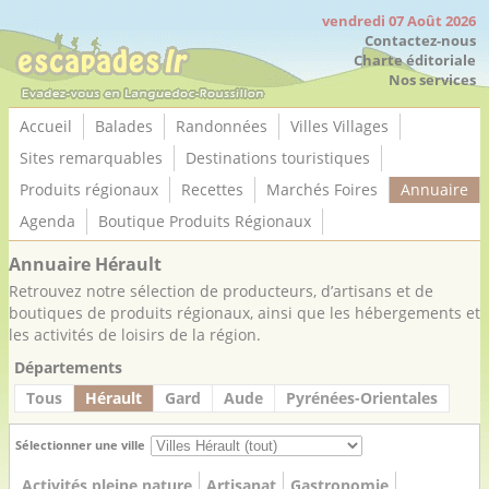
Panneau de gestion des cookies
vendredi 07 Août 2026
Contactez-nous
Charte éditoriale
Nos services
Accueil
Balades
Randonnées
Villes Villages
Sites remarquables
Destinations touristiques
Produits régionaux
Recettes
Marchés Foires
Annuaire
Agenda
Boutique Produits Régionaux
Annuaire Hérault
Retrouvez notre sélection de producteurs, d’artisans et de
boutiques de produits régionaux, ainsi que les hébergements et
les activités de loisirs de la région.
Départements
Tous
Hérault
Gard
Aude
Pyrénées-Orientales
Sélectionner une ville
Activités pleine nature
Artisanat
Gastronomie