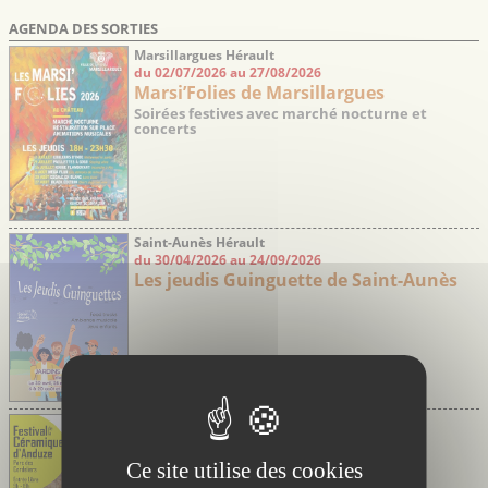
AGENDA DES SORTIES
Marsillargues Hérault
du 02/07/2026 au 27/08/2026
Marsi’Folies de Marsillargues
Soirées festives avec marché nocturne et
concerts
Saint-Aunès Hérault
du 30/04/2026 au 24/09/2026
Les jeudis Guinguette de Saint-Aunès
Anduze Gard
du 07/08/2026 au 09/08/2026
Festival de la Céramique
Ce site utilise des cookies
Grand marché des Potiers et animations