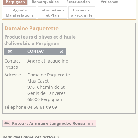
Perpignan
Remarquables
Restauration
Artisanat
Agenda
Informations
Découvrir
Manifestations
et Plan
à Proximité
Domaine Paquerette
Producteurs d'olives et d'huile
d’olives bio à Perpignan
Contact
André et Jacqueline
Presas
Adresse
Domaine Paquerette
Mas Casot
978, Chemin de St
Genis de Tanyeres
66000 Perpignan
Téléphone
04 68 61 09 09
Retour : Annuaire Languedoc-Roussillon
Vous avez aimé cet article ?