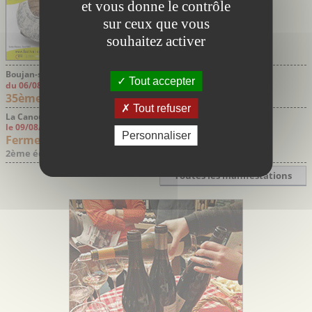
et vous donne le contrôle
sur ceux que vous
souhaitez activer
Boujan-sur-Libron Hérault
Tout accepter
du 06/08/2026 au 09/08/2026
35ème Fête du Cheval et du Toro
Tout refuser
La Canourgue Lozère
le 09/08/2026
Personnaliser
Ferme en ville à La Canourgue
2ème édition
Toutes les manifestations