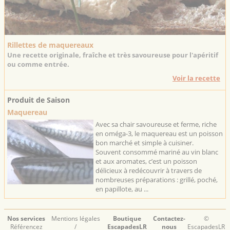
Rillettes de maquereaux
Une recette originale, fraîche et très savoureuse pour l'apéritif
ou comme entrée.
Voir la recette
Produit de Saison
Maquereau
Avec sa chair savoureuse et ferme, riche
en oméga-3, le maquereau est un poisson
bon marché et simple à cuisiner.
Souvent consommé mariné au vin blanc
et aux aromates, c’est un poisson
délicieux à redécouvrir à travers de
nombreuses préparations : grillé, poché,
en papillote, au ...
Nos services
Mentions légales
Boutique
Contactez-
©
Référencez
/
EscapadesLR
nous
EscapadesLR