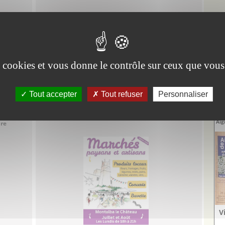
es cookies et vous donne le contrôle sur ceux que vous
Un peu plus loin à 27 Km
(vol d'oiseau)
Tout accepter
Tout refuser
Personnaliser
Montalba-le-Château - Pyrénées-Orientales
 18/08/2026
Agenda
06/07/2026 au 23/08/2026
Marché Paysan et Artisanal
Vi
Aig
ure
V