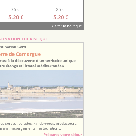
25 cl
25 cl
5.20 €
5.20 €
Visiter la boutique
STINATION TOURISTIQUE
stination Gard
erre de Camargue
rtez à la découverte d’un territoire unique
tre étangs et littoral méditerranéen
ées sorties, balades, randonnées, producteurs,
tisans, hébergements, restauration...
Préparez votre séjour