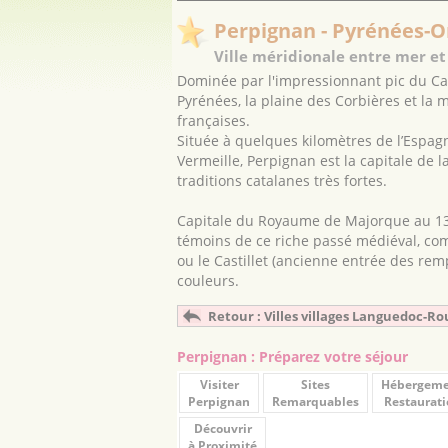
Perpignan - Pyrénées-O
Ville méridionale entre mer e
Dominée par l'impressionnant pic du Can
Pyrénées, la plaine des Corbières et la 
françaises.
Située à quelques kilomètres de l’Espag
Vermeille, Perpignan est la capitale de 
traditions catalanes très fortes.
Capitale du Royaume de Majorque au 13
témoins de ce riche passé médiéval, com
ou le Castillet (ancienne entrée des re
couleurs.
Retour : Villes villages Languedoc-Ro
Perpignan : Préparez votre séjour
Visiter
Sites
Hébergem
Perpignan
Remarquables
Restaurati
Découvrir
à Proximité