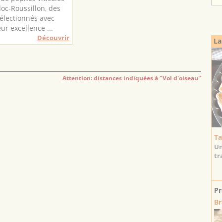
oc-Roussillon, des
électionnés avec
ur excellence ...
Découvrir
La
Attention: distances indiquées à "Vol d'oiseau"
Ta
Un
tr
Pr
Br