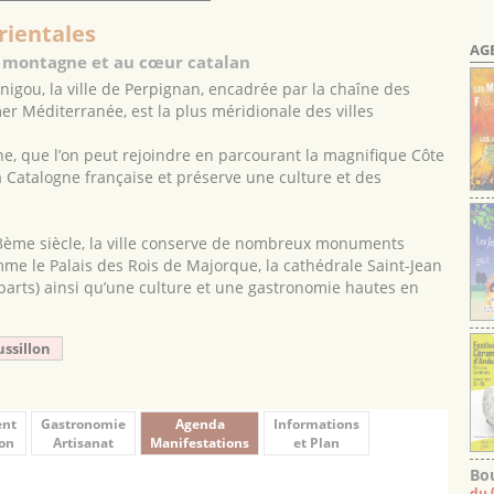
rientales
AG
t montagne et au cœur catalan
igou, la ville de Perpignan, encadrée par la chaîne des
mer Méditerranée, est la plus méridionale des villes
ne, que l’on peut rejoindre en parcourant la magnifique Côte
la Catalogne française et préserve une culture et des
ème siècle, la ville conserve de nombreux monuments
me le Palais des Rois de Majorque, la cathédrale Saint-Jean
mparts) ainsi qu’une culture et une gastronomie hautes en
ussillon
ent
Gastronomie
Agenda
Informations
on
Artisanat
Manifestations
et Plan
Bou
du 