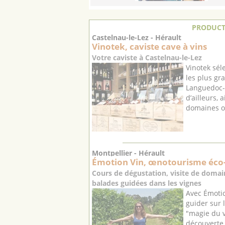
PRODUCT
Castelnau-le-Lez - Hérault
Vinotek, caviste cave à vins
Votre caviste à Castelnau-le-Lez
Vinotek sél
les plus gr
Languedoc-
d’ailleurs, 
domaines or
Montpellier - Hérault
Émotion Vin, œnotourisme éco
Cours de dégustation, visite de domain
balades guidées dans les vignes
Avec Émotio
guider sur 
"magie du v
découverte 