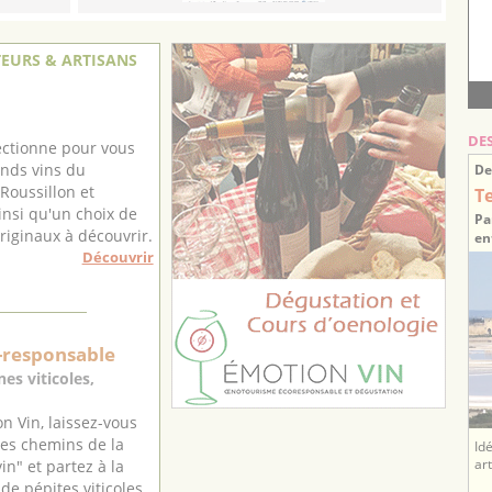
EURS & ARTISANS
DE
ectionne pour vous
ands vins du
De
Roussillon et
T
ainsi qu'un choix de
Pa
iginaux à découvrir.
en
Découvrir
-responsable
es viticoles,
n Vin, laissez-vous
les chemins de la
Id
ar
in" et partez à la
de pépites viticoles