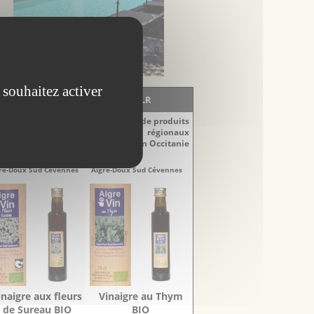
 souhaitez activer
LA BOUTIQUE - EscapadesLR
Découvrez notre sélection de produits
régionaux
du Languedoc-Roussillon en Occitanie
naigres
Vinaigres
re-Doux Sud Cévennes
Aigre-Doux Sud Cévennes
inaigre aux fleurs
Vinaigre au Thym
de Sureau BIO
BIO