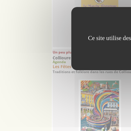
Ce site utilise d
Un peu plus loin à 24 Km
(vol d'oiseau)
Collioure - Pyrénées-Orientales
Agenda
14/08/2026 au
Les Fêtes de la Saint-Vincent
Traditions et folklore dans les rues de Collio