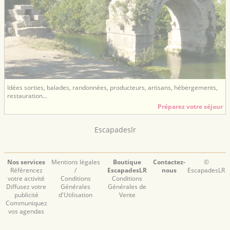
Idées sorties, balades, randonnées, producteurs, artisans, hébergements,
restauration...
Préparez votre séjour
Escapadeslr
Nos services
Mentions légales
Boutique
Contactez-
©
Référencez
/
EscapadesLR
nous
EscapadesLR
votre activité
Conditions
Conditions
Diffusez votre
Générales
Générales de
publicité
d'Utilisation
Vente
Communiquez
vos agendas