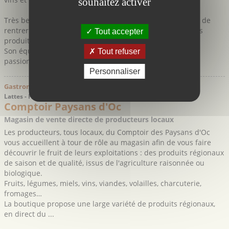
souhaitez activer
Très belle boutique dont la vitrine attractive donne envie de
rentrer pour y découvrir une belle sélection des meilleurs
Tout accepter
produits du Languedoc-Roussillon.
Son équipe de professionnels des métiers de bouche,
Tout refuser
passionnés par les vins et les ...
Personnaliser
Gastronomie > Commerce > Produits Régionaux
Lattes - Hérault
Comptoir Paysans d'Oc
Magasin de vente directe de producteurs locaux
Les producteurs, tous locaux, du Comptoir des Paysans d'Oc
vous accueillent à tour de rôle au magasin afin de vous faire
découvrir le fruit de leurs exploitations : des produits régionaux
de saison et de qualité, issus de l'agriculture raisonnée ou
biologique.
Fruits, légumes, miels, vins, viandes, volailles, charcuterie,
fromages…
La boutique propose une large variété de produits régionaux,
en direct du ...