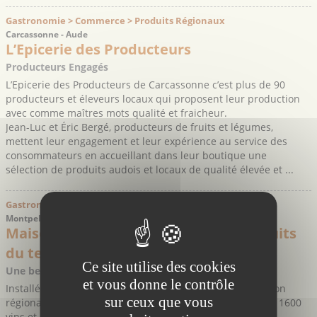
Gastronomie > Commerce > Produits Régionaux
Carcassonne - Aude
L’Epicerie des Producteurs
Producteurs Engagés
L’Epicerie des Producteurs de Carcassonne c’est plus de 90
producteurs et éleveurs locaux qui proposent leur production
avec comme maîtres mots qualité et fraicheur.
Jean-Luc et Éric Bergé, producteurs de fruits et légumes,
mettent leur engagement et leur expérience au service des
consommateurs en accueillant dans leur boutique une
sélection de produits audois et locaux de qualité élevée et ...
Gastronomie > Commerce > Produits Régionaux
Montpellier - Hérault
Maison régionale des vins et des produits
du terroir
Ce site utilise des cookies
Une belle sélection de produits régionaux à découvrir
et vous donne le contrôle
Installée dans un hôtel particulier du XIXe siècle, la maison
sur ceux que vous
régionale des vins et produits du terroir propose plus de 1600
vins et 600 produits du Languedoc-Roussillon.