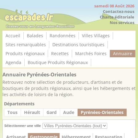
Panneau de gestion des cookies
samedi 08 Août 2026
Contactez-nous
Charte éditoriale
Nos services
Accueil
Balades
Randonnées
Villes Villages
Sites remarquables
Destinations touristiques
Produits régionaux
Recettes
Marchés Foires
Annuaire
Agenda
Boutique Produits Régionaux
Annuaire Pyrénées-Orientales
Retrouvez notre sélection de producteurs, d’artisans et de
boutiques de produits régionaux, ainsi que les hébergements et
les activités de loisirs de la région.
Départements
Tous
Hérault
Gard
Aude
Pyrénées-Orientales
Sélectionner une ville
Artisanat
Gastronomie
Hébergement
Restauration