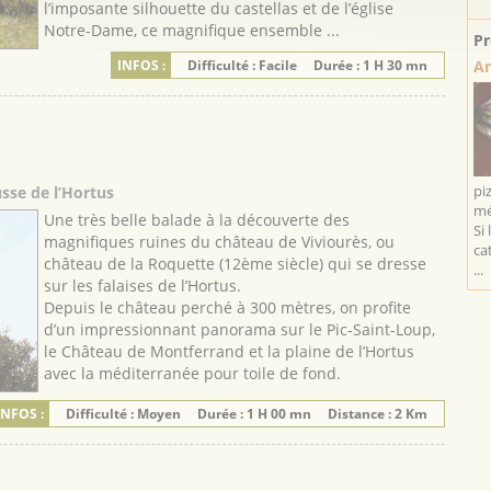
l’imposante silhouette du castellas et de l’église
Notre-Dame, ce magnifique ensemble ...
Pr
An
INFOS :
Difficulté : Facile
Durée : 1 H 30 mn
pi
sse de l’Hortus
mé
Une très belle balade à la découverte des
Si 
magnifiques ruines du château de Viviourès, ou
ca
château de la Roquette (12ème siècle) qui se dresse
...
sur les falaises de l’Hortus.
Depuis le château perché à 300 mètres, on profite
d’un impressionnant panorama sur le Pic-Saint-Loup,
le Château de Montferrand et la plaine de l’Hortus
avec la méditerranée pour toile de fond.
INFOS :
Difficulté : Moyen
Durée : 1 H 00 mn
Distance : 2 Km