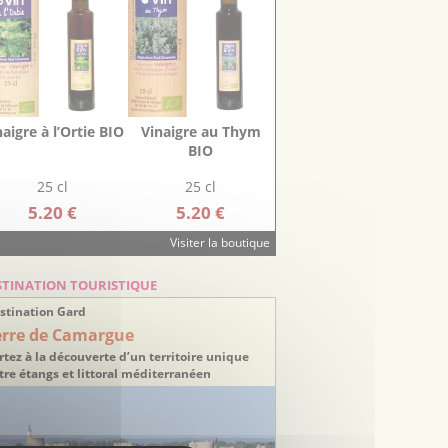
naigre à l’Ortie BIO
Vinaigre au Thym
BIO
25 cl
25 cl
5.20 €
5.20 €
Visiter la boutique
STINATION TOURISTIQUE
stination Gard
erre de Camargue
rtez à la découverte d’un territoire unique
tre étangs et littoral méditerranéen