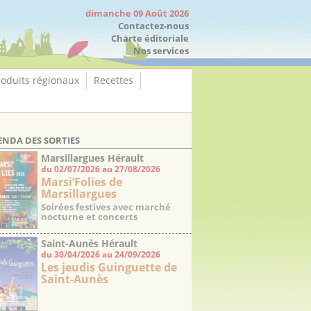
dimanche 09 Août 2026
Contactez-nous
Charte éditoriale
Nos services
roduits régionaux
Recettes
ENDA DES SORTIES
Marsillargues Hérault
du 02/07/2026 au 27/08/2026
Marsi’Folies de
Marsillargues
Soirées festives avec marché
nocturne et concerts
Saint-Aunès Hérault
du 30/04/2026 au 24/09/2026
Les jeudis Guinguette de
Saint-Aunès