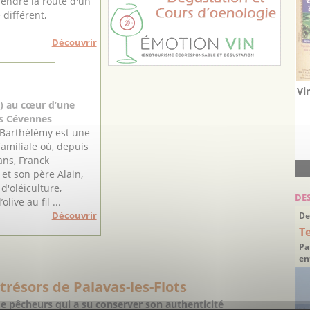
rendre la route d'un
différent,
Découvrir
Vi
4) au cœur d’une
des Cévennes
e Barthélémy est une
familiale où, depuis
ans, Franck
et son père Alain,
d'oléiculture,
DE
olive au fil ...
Découvrir
De
T
Pa
en
trésors de Palavas-les-Flots
de pêcheurs qui a su conserver son authenticité