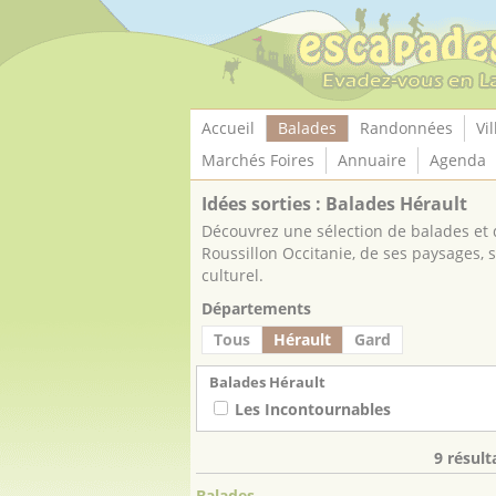
Panneau de gestion des cookies
Accueil
Balades
Randonnées
Vil
Marchés Foires
Annuaire
Agenda
Idées sorties : Balades Hérault
Découvrez une sélection de balades et d
Roussillon Occitanie, de ses paysages, s
culturel.
Départements
Tous
Hérault
Gard
Balades Hérault
Les Incontournables
9 résul
Balades