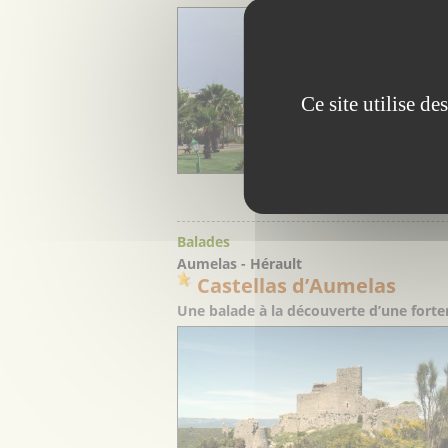
Ce site utilise d
I
Balades
Aumelas - Hérault
Castellas d’Aumelas
Une balade à la découverte d’une fort