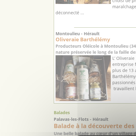
choisi de p
maraîchage 
déconnecté ...
Montoulieu - Hérault
Oliveraie Barthélémy
Producteurs Oléicole à Montoulieu (3
nature préservée le long de la faille 
L’ Oliverai
entreprise 
plus de 13 
Barthélémy 
passionnés 
travaillent l’
Balades
Palavas-les-Flots - Hérault
Balade à la découverte des 
Une belle balade au cœur d'un village 