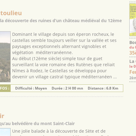
toulieu
à la découverte des ruines d’un château médiéval du 12ème
Dominant le village depuis son éperon rocheux, le
castellas semble toujours veiller sur la vallée et ses
Bou
paysages exceptionnels alternant vignobles et
du 
35
végétation méditerranéenne.
Au début (12ème siècle) simple tour de guet
La
surveillant la voie romaine des Rutènes que reliait
le 
Nîmes à Rodez, le Castellas se développa pour
Fe
devenir un village castral typique méditerranéen ...
2èm
FOS :
Difficulté : Moyen
Durée : 2 H 00 mn
Distance : 6.8 Km
ir
squ’au belvédère du mont Saint-Clair
Une jolie balade à la découverte de Sète et de