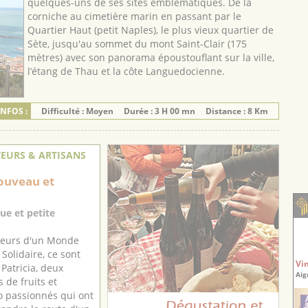
quelques-uns de ses sites emblématiques. De la
corniche au cimetière marin en passant par le
Quartier Haut (petit Naples), le plus vieux quartier de
Sète, jusqu'au sommet du mont Saint-Clair (175
mètres) avec son panorama époustouflant sur la ville,
l’étang de Thau et la côte Languedocienne.
INFOS :
Difficulté : Moyen
Durée : 3 H 00 mn
Distance : 8 Km
EURS & ARTISANS
ouveau et
ue et petite
teurs d'un Monde
Solidaire, ce sont
Vi
 Patricia, deux
Aig
 de fruits et
o passionnés qui ont