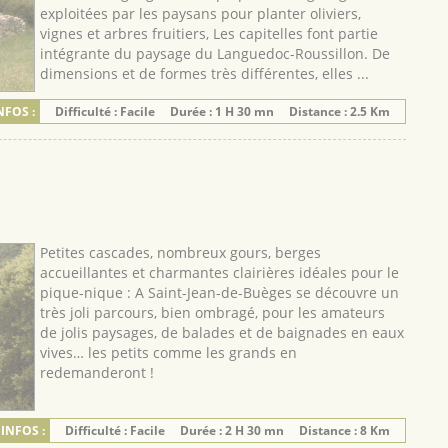
exploitées par les paysans pour planter oliviers,
vignes et arbres fruitiers, Les capitelles font partie
intégrante du paysage du Languedoc-Roussillon. De
dimensions et de formes très différentes, elles ...
NFOS :
Difficulté : Facile
Durée : 1 H 30 mn
Distance : 2.5 Km
Petites cascades, nombreux gours, berges
accueillantes et charmantes clairières idéales pour le
pique-nique : A Saint-Jean-de-Buèges se découvre un
très joli parcours, bien ombragé, pour les amateurs
de jolis paysages, de balades et de baignades en eaux
vives… les petits comme les grands en
redemanderont !
INFOS :
Difficulté : Facile
Durée : 2 H 30 mn
Distance : 8 Km