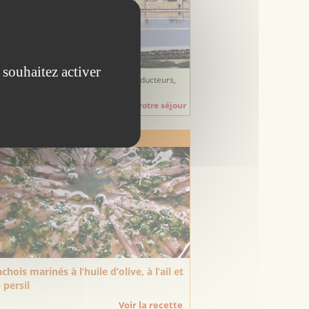
 souhaitez activer
ées sorties, balades, randonnées, producteurs,
tisans, hébergements, restauration...
Préparez votre séjour
 Recette de Saison
chois marinés à l’huile d’olive, à l’ail et
 persil
Voir la recette