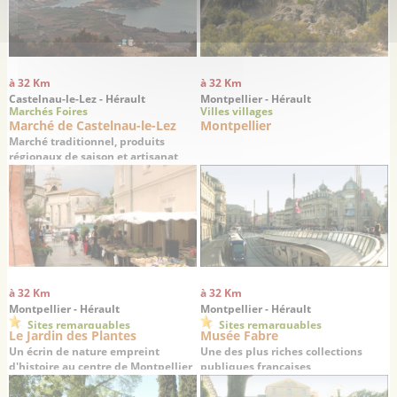
à 32 Km
à 32 Km
Castelnau-le-Lez - Hérault
Montpellier - Hérault
Marchés Foires
Villes villages
Marché de Castelnau-le-Lez
Montpellier
Marché traditionnel, produits
régionaux de saison et artisanat
à 32 Km
à 32 Km
Montpellier - Hérault
Montpellier - Hérault
Sites remarquables
Sites remarquables
Le Jardin des Plantes
Musée Fabre
Un écrin de nature empreint
Une des plus riches collections
d'histoire au centre de Montpellier
publiques françaises