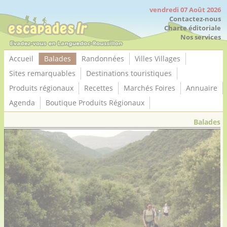
Panneau de gestion des cookies
vendredi 07 Août 2026
Contactez-nous
Charte éditoriale
Nos services
Accueil
Balades
Randonnées
Villes Villages
Sites remarquables
Destinations touristiques
Produits régionaux
Recettes
Marchés Foires
Annuaire
Agenda
Boutique Produits Régionaux
Balades