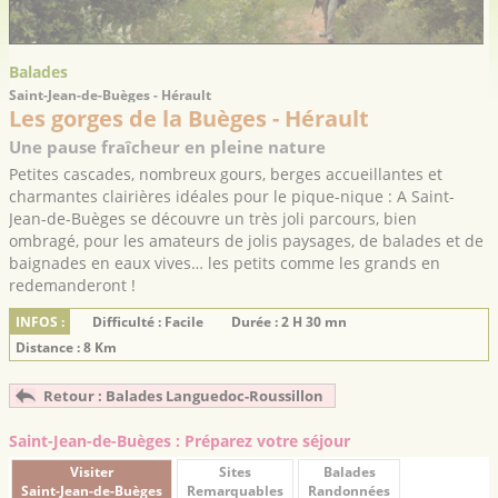
Balades
Saint-Jean-de-Buèges - Hérault
Les gorges de la Buèges - Hérault
Une pause fraîcheur en pleine nature
Petites cascades, nombreux gours, berges accueillantes et
charmantes clairières idéales pour le pique-nique : A Saint-
Jean-de-Buèges se découvre un très joli parcours, bien
ombragé, pour les amateurs de jolis paysages, de balades et de
baignades en eaux vives… les petits comme les grands en
redemanderont !
INFOS :
Difficulté : Facile
Durée : 2 H 30 mn
Distance : 8 Km
Retour : Balades Languedoc-Roussillon
Saint-Jean-de-Buèges : Préparez votre séjour
Visiter
Sites
Balades
Saint-Jean-de-Buèges
Remarquables
Randonnées