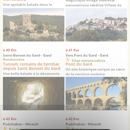
Magnifique village médiéval
Une agréable balade dans la
panoramique labélisé Village de
garrigue à la découverte des ruines
Caractère
d’un château médiéval du 12ème
siècle
à 40 Km
à 41 Km
Saint-Bonnet du Gard - Gard
Vers Pont du Gard - Gard
Randonnées
Sites remarquables
Tunnels romains de Sernhac
Pont du Gard
depuis Saint Bonnet du Gard
Un site historique unique au cœur
Une belle balade à la découverte
de la garrigue gardoise
des vestiges d’un aqueduc romain
du 1er siècle
à 42 Km
à 42 Km
Puéchabon - Hérault
Puéchabon - Hérault
Randonnées
Balades