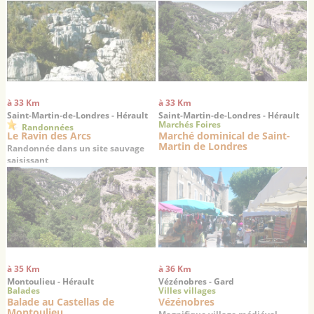
à 33 Km
à 33 Km
Saint-Martin-de-Londres - Hérault
Saint-Martin-de-Londres - Hérault
Marchés Foires
Randonnées
Le Ravin des Arcs
Marché dominical de Saint-
Martin de Londres
Randonnée dans un site sauvage
saisissant
à 35 Km
à 36 Km
Montoulieu - Hérault
Vézénobres - Gard
Balades
Villes villages
Balade au Castellas de
Vézénobres
Montoulieu