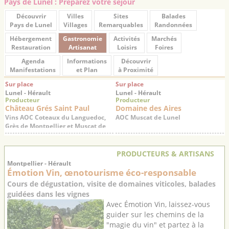
Pays de Lunel : Préparez votre séjour
Découvrir
Villes
Sites
Balades
Pays de Lunel
Villages
Remarquables
Randonnées
Hébergement
Gastronomie
Activités
Marchés
Restauration
Artisanat
Loisirs
Foires
Agenda
Informations
Découvrir
Manifestations
et Plan
à Proximité
Sur place
Sur place
Lunel - Hérault
Lunel - Hérault
Producteur
Producteur
Château Grés Saint Paul
Domaine des Aires
Vins AOC Coteaux du Languedoc,
AOC Muscat de Lunel
Grès de Montpellier et Muscat de
Lunel
PRODUCTEURS & ARTISANS
Montpellier - Hérault
Émotion Vin, œnotourisme éco-responsable
Cours de dégustation, visite de domaines viticoles, balades
guidées dans les vignes
Avec Émotion Vin, laissez-vous
guider sur les chemins de la
"magie du vin" et partez à la