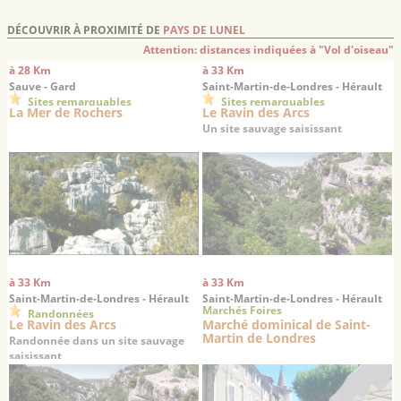
DÉCOUVRIR À PROXIMITÉ DE
PAYS DE LUNEL
Attention: distances indiquées à "Vol d'oiseau"
à 28 Km
à 33 Km
Sauve - Gard
Saint-Martin-de-Londres - Hérault
Sites remarquables
Sites remarquables
La Mer de Rochers
Le Ravin des Arcs
Un site sauvage saisissant
à 33 Km
à 33 Km
Saint-Martin-de-Londres - Hérault
Saint-Martin-de-Londres - Hérault
Marchés Foires
Randonnées
Le Ravin des Arcs
Marché dominical de Saint-
Martin de Londres
Randonnée dans un site sauvage
saisissant