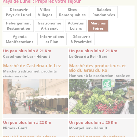
Pays de Lunel : Préparez votre séjour
Découvrir
Villes
Sites
Balades
Pays de Lunel
Villages
Remarquables
Randonnées
Hébergement
Gastronomie
Activités
Marchés
Restauration
Artisanat
Loisirs
Foires
Agenda
Informations
Découvrir
Manifestations
et Plan
à Proximité
Un peu plus loin à 21 Km
Un peu plus loin à 21 Km
Castelnau-le-Lez - Hérault
Le Grau du Roi - Gard
Marché de Castelnau-le-Lez
Marché des producteurs et
Bio du Grau du Roi
Marché traditionnel, produits
Honneur à la production locale et
régionaux de ...
aux produits ...
Un peu plus loin à 22 Km
Un peu plus loin à 25 Km
Nîmes - Gard
Montpellier - Hérault