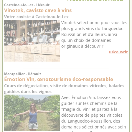
Castelnau-le-Lez - Hérault
Vinotek, caviste cave à vins
Votre caviste à Castelnau-le-Lez
Vinotek sélectionne pour vous les
plus grands vins du Languedoc-
Roussillon et d’ailleurs, ainsi
qu'un choix de domaines
originaux à découvrir.
Découvrir
Montpellier - Hérault
Émotion Vin, œnotourisme éco-responsable
Cours de dégustation, visite de domaines viticoles, balades
guidées dans les vignes
Avec Émotion Vin, laissez-vous
guider sur les chemins de la
"magie du vin" et partez à la
découverte de pépites viticoles
du Languedoc-Roussillon, des
domaines sélectionnés avec soin