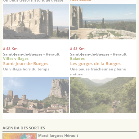
Un petit trésor historique dressé
sur un promontoire offrant une
superbe vue sur la plaine de
Gigean
à 43 Km
à 43 Km
Saint-Jean-de-Buèges - Hérault
Saint-Jean-de-Buèges - Hérault
Villes villages
Balades
Saint-Jean-de-Buèges
Les gorges de la Buèges
Un village hors du temps
Une pause fraîcheur en pleine
nature
AGENDA DES SORTIES
Marsillargues Hérault