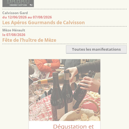
Calvisson Gard
du 12/06/2026 au 07/08/2026
Les Apéros Gourmands de Calvisson
Mèze Hérault
le 07/08/2026
Fête de l’huître de Mèze
Toutes les manifestations