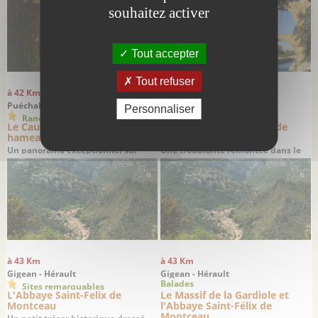
du 1er siècle
souhaitez activer
Tout accepter
Tout refuser
à 42 Km
à 42 Km
Puéchabon - Hérault
Puéchabon - Hérault
Personnaliser
Randonnées
Balades
Le Causse de Puéchabon et le
Le hameau abandonné de
hameau de Montcalmès
Montcalmès
Un panorama exceptionnel sur
Une troublante remontée dans le
Saint-Guilhem-le-Désert
temps
à 43 Km
à 43 Km
Gigean - Hérault
Gigean - Hérault
Balades
Sites remarquables
L'Abbaye Saint-Felix de
Le Massif de la Gardiole et
Montceau
l'Abbaye Saint-Félix de
Montceau