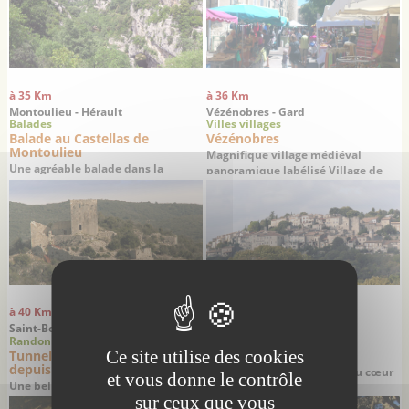
à 35 Km
à 36 Km
Montoulieu - Hérault
Vézénobres - Gard
Balades
Villes villages
Balade au Castellas de
Vézénobres
Montoulieu
Magnifique village médiéval
Une agréable balade dans la
panoramique labélisé Village de
garrigue à la découverte des ruines
Caractère
d’un château médiéval du 12ème
siècle
à 40 Km
à 41 Km
Saint-Bonnet du Gard - Gard
Vers Pont du Gard - Gard
Randonnées
Sites remarquables
Ce site utilise des cookies
Tunnels romains de Sernhac
Pont du Gard
depuis Saint Bonnet du Gard
Un site historique unique au cœur
et vous donne le contrôle
Une belle balade à la découverte
de la garrigue gardoise
sur ceux que vous
des vestiges d’un aqueduc romain