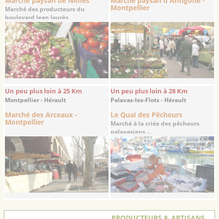
Marché paysan de Nîmes
Marché paysan d'Antigone -
Montpellier
Marché des producteurs du
boulevard Jean Jaurès
Un peu plus loin à 25 Km
Un peu plus loin à 28 Km
Montpellier - Hérault
Palavas-les-Flots - Hérault
Marché des Arceaux -
Le Quai des Pêcheurs
Montpellier
Marché à la criée des pêcheurs
palavasiens ...
PRODUCTEURS & ARTISANS