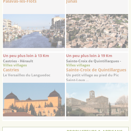
Palavas-les-Flots
Junas
Un peu plus loin à 13 Km
Un peu plus loin à 19 Km
Castries - Hérault
Sainte-Croix de Quintillargues -
Villes villages
Villes villages
Hérault
Castries
Sainte-Croix de Quintillargues
Le Versailles du Languedoc
Un petit village au pied du Pic
Saint-Loup ...