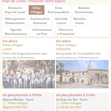
Pays de Lunel : Préparez votre séjour
Découvrir
Villes
Sites
Balades
Pays de Lunel
Villages
Remarquables
Randonnées
Hébergement
Gastronomie
Activités
Marchés
Restauration
Artisanat
Loisirs
Foires
Agenda
Informations
Découvrir
Manifestations
et Plan
à Proximité
Sur place
Sur place
Villes villages
Villes villages
Lunel
Villetelle
Fière cité languedocienne aux
Aux portes de l'incroyable site
portes de la Provence
archéologique d'Ambrussum
Un peu plus loin à 19 Km
Un peu plus loin à 21 Km
Aigues-Mortes - Gard
Le Grau du Roi - Gard
Villes villages
Villes villages
Aigues-Mortes
Le Grau du Roi