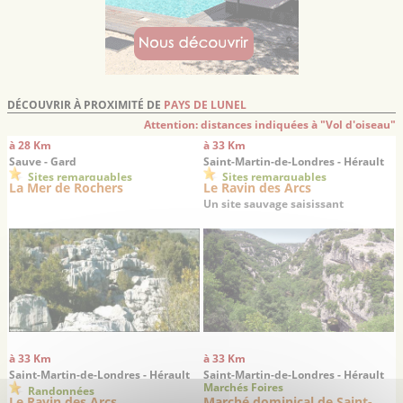
DÉCOUVRIR À PROXIMITÉ DE
PAYS DE LUNEL
Attention: distances indiquées à "Vol d'oiseau"
à 28 Km
à 33 Km
Sauve - Gard
Saint-Martin-de-Londres - Hérault
Sites remarquables
Sites remarquables
La Mer de Rochers
Le Ravin des Arcs
Un site sauvage saisissant
à 33 Km
à 33 Km
Saint-Martin-de-Londres - Hérault
Saint-Martin-de-Londres - Hérault
Marchés Foires
Randonnées
Le Ravin des Arcs
Marché dominical de Saint-