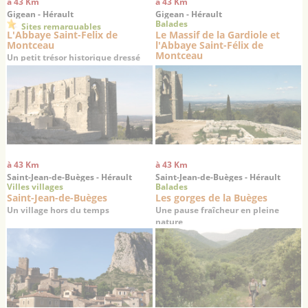
à 43 Km
à 43 Km
Gigean - Hérault
Gigean - Hérault
Balades
Sites remarquables
L'Abbaye Saint-Felix de
Le Massif de la Gardiole et
Montceau
l'Abbaye Saint-Félix de
Montceau
Un petit trésor historique dressé
sur un promontoire offrant une
superbe vue sur la plaine de
Gigean
à 43 Km
à 43 Km
Saint-Jean-de-Buèges - Hérault
Saint-Jean-de-Buèges - Hérault
Villes villages
Balades
Saint-Jean-de-Buèges
Les gorges de la Buèges
Un village hors du temps
Une pause fraîcheur en pleine
nature