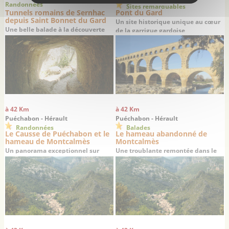
Randonnées
Sites remarquables
Tunnels romains de Sernhac
Pont du Gard
depuis Saint Bonnet du Gard
Un site historique unique au cœur
Une belle balade à la découverte
de la garrigue gardoise
des vestiges d’un aqueduc romain
du 1er siècle
à 42 Km
à 42 Km
Puéchabon - Hérault
Puéchabon - Hérault
Randonnées
Balades
Le Causse de Puéchabon et le
Le hameau abandonné de
hameau de Montcalmès
Montcalmès
Un panorama exceptionnel sur
Une troublante remontée dans le
Saint-Guilhem-le-Désert
temps