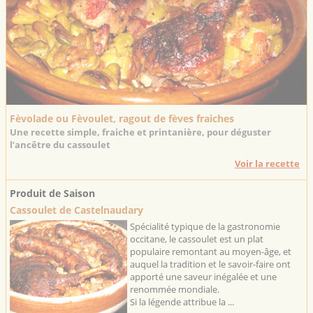
Fèvolade ou Fèvoulet, ragout de fèves fraiches
Une recette simple, fraiche et printanière, pour déguster
l’ancêtre du cassoulet
Voir la recette
Produit de Saison
Cassoulet de Castelnaudary
Spécialité typique de la gastronomie
occitane, le cassoulet est un plat
populaire remontant au moyen-âge, et
auquel la tradition et le savoir-faire ont
apporté une saveur inégalée et une
renommée mondiale.
Si la légende attribue la ...