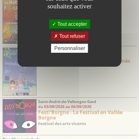
du 02/07/2026 au 27/08/2026
souhaitez activer
Marsi’Folies de Marsillargues
Soirées festives avec marché nocturne et
concerts
Tout accepter
Tout refuser
Personnaliser
Saint-Aunès Hérault
du 30/04/2026 au 24/09/2026
Les jeudis Guinguette de Saint-Aunès
Saint-André-de-Valborgne Gard
du 03/08/2026 au 06/08/2026
Festi'Borgne - Le Festival en Vallée
Borgne
Festival des arts vivants