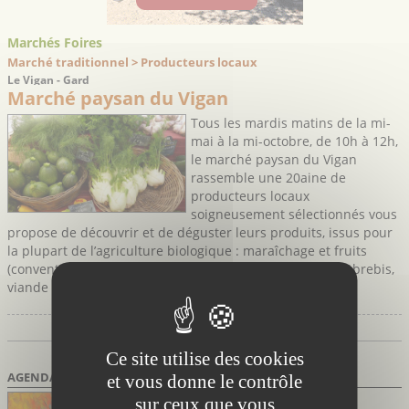
Marchés Foires
Marché traditionnel > Producteurs locaux
Le Vigan - Gard
Marché paysan du Vigan
Tous les mardis matins de la mi-
mai à la mi-octobre, de 10h à 12h,
le marché paysan du Vigan
rassemble une 20aine de
producteurs locaux
soigneusement sélectionnés vous
propose de découvrir et de déguster leurs produits, issus pour
la plupart de l’agriculture biologique : maraîchage et fruits
(conventionnel et Bio), Pélardons, fromages et yaourt de brebis,
viande (porc, charcuterie, agneaux, canards, foie gras), ...
3 résultats
Page 1 / 1
Ce site utilise des cookies
AGENDA DES SORTIES
et vous donne le contrôle
Marsillargues Hérault
sur ceux que vous