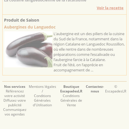
La cousine languedocienne de la ratatouille
Voir la recette
Produit de Saison
Aubergines du Languedoc
L’aubergine est un des piliers de la cuisine
du Sud de la France, notamment dans la
région Catalane en Languedoc Roussillon,
où elle rentre dans de nombreuses
préparations comme l’escalivade ou
l’aubergine farcie à la Catalane.
Fruit de l’été, on l’apprécie en
accompagnement de ...
Nos services
Mentions légales
Boutique
Contactez-
©
Référencez
/
EscapadesLR
nous
EscapadesLR
votre activité
Conditions
Conditions
Diffusez votre
Générales
Générales de
publicité
d'Utilisation
Vente
Communiquez
vos agendas