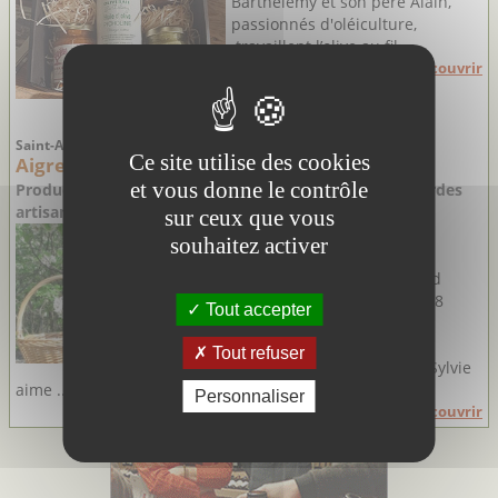
Barthélémy et son père Alain,
passionnés d'oléiculture,
travaillent l’olive au fil ...
Découvrir
Saint-André-de-Valborgne - Gard
Ce site utilise des cookies
Aigre-Doux Sud Cévennes
et vous donne le contrôle
Productrice de vinaigres bio sans sulfites et de moutardes
artisanales bio
sur ceux que vous
C’est au cœur du cadre
souhaitez activer
magnifique des Cévennes
gardoises que Sylvie Molard
décide de s’installer en 2008
Tout accepter
pour y créer sa vinaigrerie
artisanale.
Tout refuser
Généreuse et passionnée, Sylvie
aime ...
Personnaliser
Découvrir