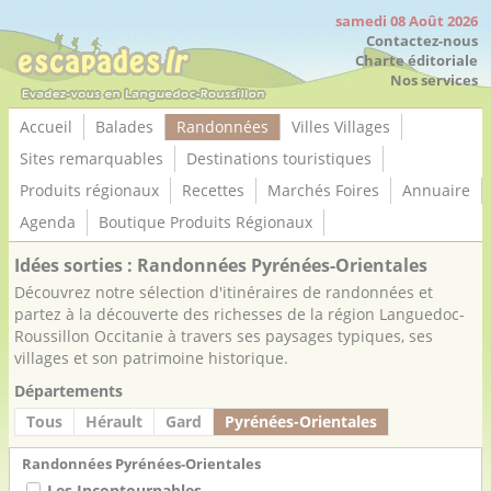
Panneau de gestion des cookies
samedi 08 Août 2026
Contactez-nous
Charte éditoriale
Nos services
Accueil
Balades
Randonnées
Villes Villages
Sites remarquables
Destinations touristiques
Produits régionaux
Recettes
Marchés Foires
Annuaire
Agenda
Boutique Produits Régionaux
Idées sorties : Randonnées Pyrénées-Orientales
Découvrez notre sélection d'itinéraires de randonnées et
partez à la découverte des richesses de la région Languedoc-
Roussillon Occitanie à travers ses paysages typiques, ses
villages et son patrimoine historique.
Départements
Tous
Hérault
Gard
Pyrénées-Orientales
Randonnées Pyrénées-Orientales
Les Incontournables