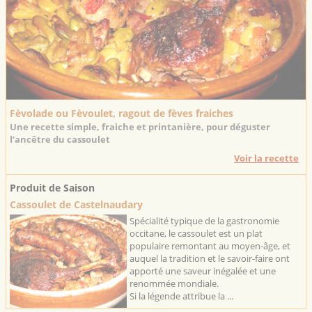
Fèvolade ou Fèvoulet, ragout de fèves fraiches
Une recette simple, fraiche et printanière, pour déguster
l’ancêtre du cassoulet
Voir la recette
Produit de Saison
Cassoulet de Castelnaudary
Spécialité typique de la gastronomie
occitane, le cassoulet est un plat
populaire remontant au moyen-âge, et
auquel la tradition et le savoir-faire ont
apporté une saveur inégalée et une
renommée mondiale.
Si la légende attribue la ...