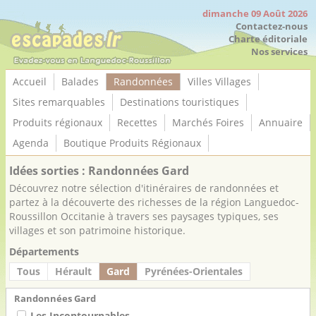
Panneau de gestion des cookies
dimanche 09 Août 2026
Contactez-nous
Charte éditoriale
Nos services
Accueil
Balades
Randonnées
Villes Villages
Sites remarquables
Destinations touristiques
Produits régionaux
Recettes
Marchés Foires
Annuaire
Agenda
Boutique Produits Régionaux
Idées sorties : Randonnées Gard
Découvrez notre sélection d'itinéraires de randonnées et
partez à la découverte des richesses de la région Languedoc-
Roussillon Occitanie à travers ses paysages typiques, ses
villages et son patrimoine historique.
Départements
Tous
Hérault
Gard
Pyrénées-Orientales
Randonnées Gard
Les Incontournables