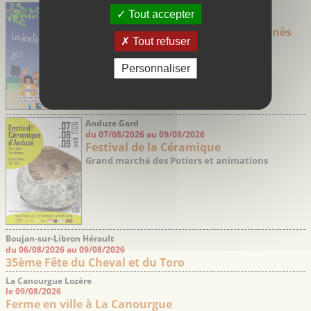
Saint-Aunès Hérault
Tout accepter
du 30/04/2026 au 24/09/2026
Les jeudis Guinguette de Saint-Aunès
Tout refuser
Personnaliser
Anduze Gard
du 07/08/2026 au 09/08/2026
Festival de la Céramique
Grand marché des Potiers et animations
Boujan-sur-Libron Hérault
du 06/08/2026 au 09/08/2026
35ème Fête du Cheval et du Toro
La Canourgue Lozère
le 09/08/2026
Ferme en ville à La Canourgue