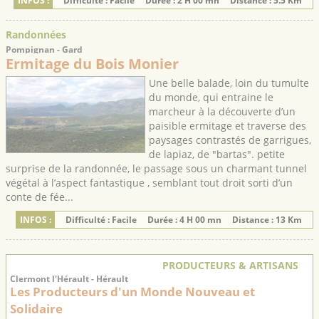
INFOS :
Difficulté : Facile
Durée : 2 H 00 mn
Distance : 5.5 Km
Randonnées
Pompignan - Gard
Ermitage du Bois Monier
Une belle balade, loin du tumulte
du monde, qui entraine le
marcheur à la découverte d’un
paisible ermitage et traverse des
paysages contrastés de garrigues,
de lapiaz, de "bartas". petite
surprise de la randonnée, le passage sous un charmant tunnel
végétal à l’aspect fantastique , semblant tout droit sorti d’un
conte de fée...
INFOS :
Difficulté : Facile
Durée : 4 H 00 mn
Distance : 13 Km
PRODUCTEURS & ARTISANS
Clermont l'Hérault - Hérault
Les Producteurs d'un Monde Nouveau et
Solidaire