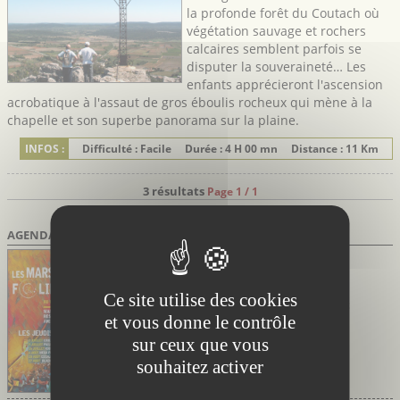
la profonde forêt du Coutach où
végétation sauvage et rochers
calcaires semblent parfois se
disputer la souveraineté… Les
enfants apprécieront l'ascension
acrobatique à l'assaut de gros éboulis rocheux qui mène à la
chapelle et son superbe panorama sur la plaine.
INFOS :
Difficulté : Facile
Durée : 4 H 00 mn
Distance : 11 Km
3 résultats
Page 1 / 1
AGENDA DES SORTIES
Marsillargues Hérault
du 02/07/2026 au 27/08/2026
Marsi’Folies de Marsillargues
Ce site utilise des cookies
Soirées festives avec marché nocturne et
concerts
et vous donne le contrôle
sur ceux que vous
souhaitez activer