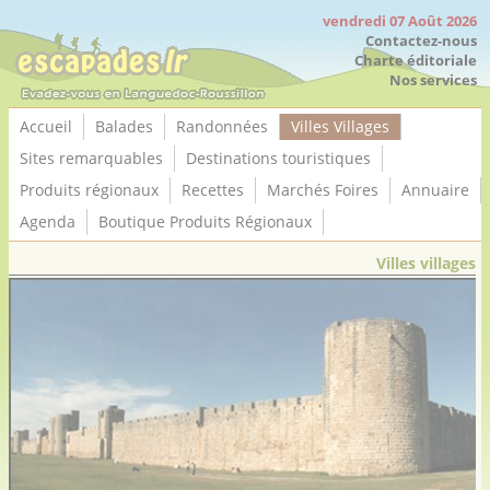
Panneau de gestion des cookies
vendredi 07 Août 2026
Contactez-nous
Charte éditoriale
Nos services
Accueil
Balades
Randonnées
Villes Villages
Sites remarquables
Destinations touristiques
Produits régionaux
Recettes
Marchés Foires
Annuaire
Agenda
Boutique Produits Régionaux
Villes villages