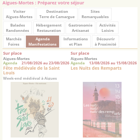
Aigues-Mortes : Préparez votre séjour
Visiter
Destination
Sites
Aigues-Mortes
Terre de Camargue
Remarquables
Balades
Hébergement
Gastronomie
Activités
Randonnées
Restauration
Artisanat
Loisirs
Marchés
Agenda
Informations
Découvrir
Foires
Manifestations
et Plan
à Proximité
Sur place
Sur place
Aigues-Mortes
Aigues-Mortes
Agenda
21/08/2026 au 23/08/2026
Agenda
13/08/2026 au 15/08/2026
Fête médiévale de la Saint
Les Nuits des Remparts
Louis
Week-end médiéval à Aigues
Mortes