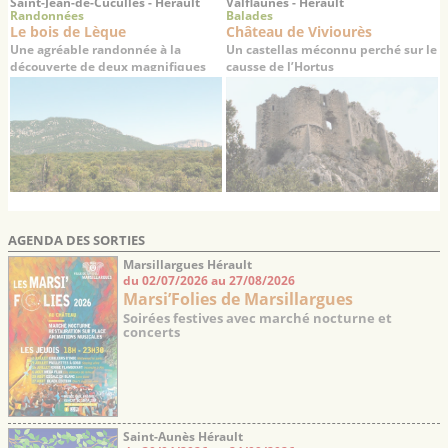
Saint-Jean-de-Cuculles - Hérault
Valflaunès - Hérault
Randonnées
Balades
Le bois de Lèque
Château de Viviourès
Une agréable randonnée à la
Un castellas méconnu perché sur le
découverte de deux magnifiques
causse de l’Hortus
villages médiévaux
AGENDA DES SORTIES
Marsillargues Hérault
du 02/07/2026 au 27/08/2026
Marsi’Folies de Marsillargues
Soirées festives avec marché nocturne et
concerts
Saint-Aunès Hérault