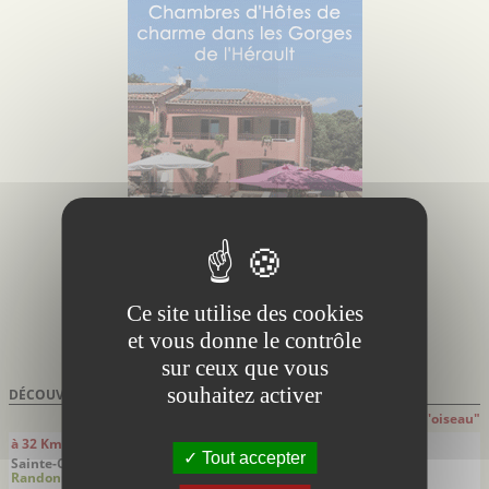
Ce site utilise des cookies
et vous donne le contrôle
sur ceux que vous
souhaitez activer
DÉCOUVRIR À PROXIMITÉ DE
AIGUES-MORTES
Attention: distances indiquées à "Vol d'oiseau"
à 32 Km
à 33 Km
Tout accepter
Sainte-Croix de Quintillargues -
Nîmes - Gard
Randonnées
Villes villages
Hérault