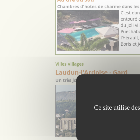
Chambres d'hôtes de charme dans les 
C'est dan
entouré d
du joli v
Puéchabo
l’Hérault
Boris et J
Villes villages
Laudun-l'Ardoise
- Gard
Un très joli village médiéval au cœur 
Ce site utilise d