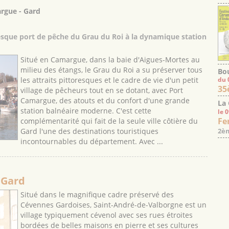
argue - Gard
esque port de pêche du Grau du Roi à la dynamique station
Situé en Camargue, dans la baie d'Aigues-Mortes au
milieu des étangs, le Grau du Roi a su préserver tous
Bou
les attraits pittoresques et le cadre de vie d'un petit
du 
35
village de pêcheurs tout en se dotant, avec Port
Camargue, des atouts et du confort d'une grande
La
station balnéaire moderne. C'est cette
le 
Fe
complémentarité qui fait de la seule ville côtière du
2èm
Gard l'une des destinations touristiques
incontournables du département. Avec ...
 Gard
Situé dans le magnifique cadre préservé des
Cévennes Gardoises, Saint-André-de-Valborgne est un
village typiquement cévenol avec ses rues étroites
bordées de belles maisons en pierre et ses cultures