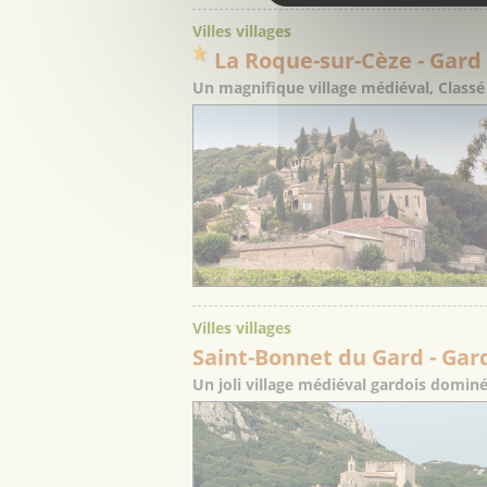
Villes villages
La Roque-sur-Cèze
- Gard
Un magnifique village médiéval, Classé
Villes villages
Saint-Bonnet du Gard
- Gar
Un joli village médiéval gardois domin