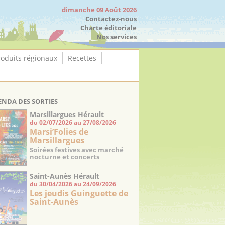
dimanche 09 Août 2026
Contactez-nous
Charte éditoriale
Nos services
roduits régionaux
Recettes
ENDA DES SORTIES
Marsillargues Hérault
du 02/07/2026 au 27/08/2026
Marsi’Folies de
Marsillargues
Soirées festives avec marché
nocturne et concerts
Saint-Aunès Hérault
du 30/04/2026 au 24/09/2026
Les jeudis Guinguette de
Saint-Aunès