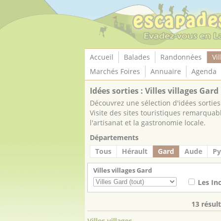
Panneau de gestion des cookies
Accueil
Balades
Randonnées
Vil
Marchés Foires
Annuaire
Agenda
Idées sorties : Villes villages Gard
Découvrez une sélection d'idées sorties 
Visite des sites touristiques remarquab
l'artisanat et la gastronomie locale.
Départements
Tous
Hérault
Gard
Aude
Py
Villes villages Gard
Les In
13 résul
Villes villages