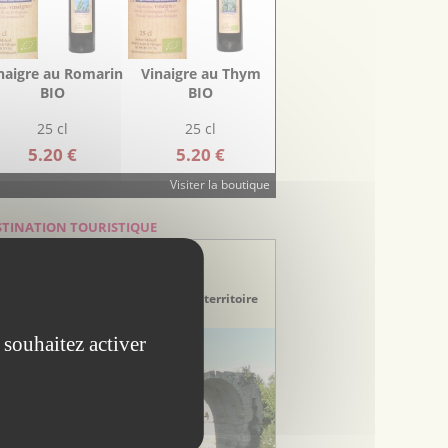
naigre au Romarin
Vinaigre au Thym
BIO
BIO
25 cl
25 cl
5.20 €
5.20 €
Visiter la boutique
STINATION TOURISTIQUE
stination Hérault
ays de Lunel
couvrez le Pays de Lunel, un riche territoire
tre Camargue et Cévennes
 souhaitez activer