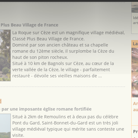
Id
ar
 Plus Beau Village de France
La Roque sur Cèze est un magnifique village médiéval,
Classé Plus Beau Village de France.
La
Dominé par son ancien château et sa chapelle
romane du 12ème siècle, il surplombe la Cèze du
haut de son piton rocheux.
Situé à 10 km de Bagnols sur Cèze, au cœur de la
verte vallée de la Cèze, le village - parfaitement
restauré - dévoile ses vieilles maisons de ...
d
An
é par une imposante église romane fortifiée
au
Situé à 2km de Remoulins et à deux pas du célèbre
Pont du Gard, Saint-Bonnet-du-Gard est un très joli
village médiéval typique qui mérite sans conteste une
Pr
visite.