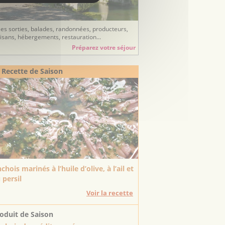
ées sorties, balades, randonnées, producteurs,
tisans, hébergements, restauration...
Préparez votre séjour
 Recette de Saison
chois marinés à l’huile d’olive, à l’ail et
 persil
Voir la recette
oduit de Saison