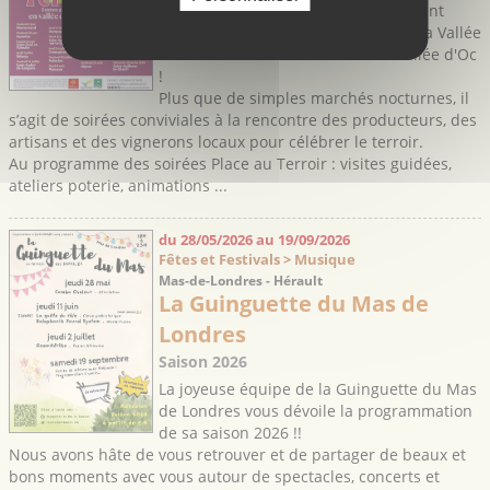
Les soirées Place au Terroir reviennent
cette année dans 19 communes de la Vallée
de l'Hérault sous le thème de la Vallée d'Oc
!
Plus que de simples marchés nocturnes, il
s’agit de soirées conviviales à la rencontre des producteurs, des
artisans et des vignerons locaux pour célébrer le terroir.
Au programme des soirées Place au Terroir : visites guidées,
ateliers poterie, animations ...
du 28/05/2026 au 19/09/2026
Fêtes et Festivals > Musique
Mas-de-Londres - Hérault
La Guinguette du Mas de
Londres
Saison 2026
La joyeuse équipe de la Guinguette du Mas
de Londres vous dévoile la programmation
de sa saison 2026 !!
Nous avons hâte de vous retrouver et de partager de beaux et
bons moments avec vous autour de spectacles, concerts et