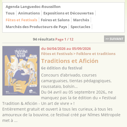
Agenda Languedoc-Roussillon
Tous
Animations
Expositions et Découvertes
Fêtes et Festivals
Foires et Salons
Marchés
Marchés des Producteurs de Pays
Spectacles
94 résultats
>> SUIVANT
Page 1 / 12
du 04/04/2026 au 05/09/2026
Fêtes et Festivals > Folklore et traditions
Traditions et Afición
6e édition du festival
Concours d’abrivado, courses
camarguaises, tientas pédagogiques,
roussataïo, bolsín…
Du 04 avril au 05 septembre 2026,, ne
manquez pas la 6e édition du « Festival
Tradition & Afición - Un art de vivre » !
Entièrement gratuit et ouvert à tous les curieux, à tous les
amoureux de la bouvine, ce festival créé par Nîmes Métropole
met à ...