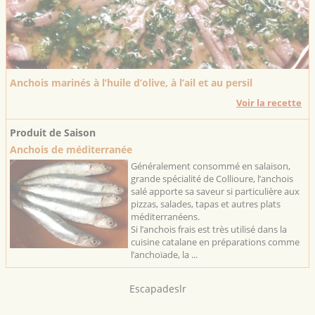
Anchois marinés à l’huile d’olive, à l’ail et au persil
Voir la recette
Produit de Saison
Anchois de méditerranée
Généralement consommé en salaison,
grande spécialité de Collioure, l’anchois
salé apporte sa saveur si particulière aux
pizzas, salades, tapas et autres plats
méditerranéens.
Si l’anchois frais est très utilisé dans la
cuisine catalane en préparations comme
l’anchoïade, la ...
Escapadeslr