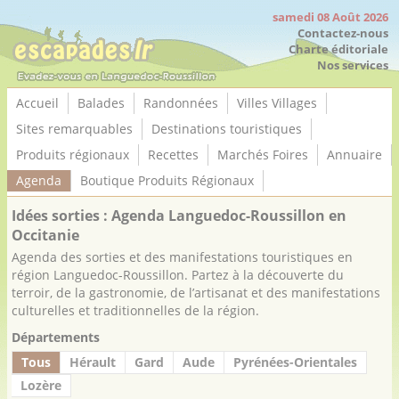
Panneau de gestion des cookies
samedi 08 Août 2026
Contactez-nous
Charte éditoriale
Nos services
Accueil
Balades
Randonnées
Villes Villages
Sites remarquables
Destinations touristiques
Produits régionaux
Recettes
Marchés Foires
Annuaire
Agenda
Boutique Produits Régionaux
Idées sorties : Agenda Languedoc-Roussillon en
Occitanie
Agenda des sorties et des manifestations touristiques en
région Languedoc-Roussillon. Partez à la découverte du
terroir, de la gastronomie, de l’artisanat et des manifestations
culturelles et traditionnelles de la région.
Départements
Tous
Hérault
Gard
Aude
Pyrénées-Orientales
Lozère