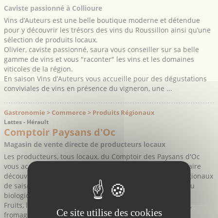
Caviste passionné à Collioure
Vins d’Auteurs est une belle boutique moderne et détendue
pour y découvrir les trésors des vins du Roussillon ainsi qu’une
sélection de produits locaux.
Olivier, caviste passionné, saura vous conseiller sur sa belle
gamme de vins et vous "raconter" les vins et les domaines
viticoles de la région.
En saison Vins d’Auteurs vous accueille pour des dégustations
conviviales de vins en présence du vigneron, une ...
Gastronomie > Commerce > Produits Régionaux
Lattes - Hérault
Comptoir Paysans d'Oc
Magasin de vente directe de producteurs locaux
Les producteurs, tous locaux, du Comptoir des Paysans d'Oc
vous accueillent à tour de rôle au magasin afin de vous faire
découvrir le fruit de leurs exploitations : des produits régionaux
de saison et de qualité, issus de l'agriculture raisonnée ou
biologique.
Fruits, légumes, miels, vins, viandes, volailles, charcuterie,
Ce site utilise des cookies
fromages…