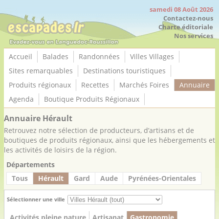
Panneau de gestion des cookies
samedi 08 Août 2026
Contactez-nous
Charte éditoriale
Nos services
Accueil
Balades
Randonnées
Villes Villages
Sites remarquables
Destinations touristiques
Produits régionaux
Recettes
Marchés Foires
Annuaire
Agenda
Boutique Produits Régionaux
Annuaire Hérault
Retrouvez notre sélection de producteurs, d’artisans et de
boutiques de produits régionaux, ainsi que les hébergements et
les activités de loisirs de la région.
Départements
Tous
Hérault
Gard
Aude
Pyrénées-Orientales
Sélectionner une ville
Activités pleine nature
Artisanat
Gastronomie