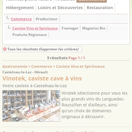
Hébergement
Loisirs et Découvertes
Restauration
Commerce
Producteur
Caviste Vins et Spiritueux
Fromager
Magasins Bio
Produits Régionaux
Tous les résultats
(Supprimer les critères)
5 résultats
Page 1 / 1
Gastronomie > Commerce > Caviste Vins et Spiritueux
Castelnau-le-Lez - Hérault
Vinotek, caviste cave à vins
Votre caviste à Castelnau-le-Lez
Vinotek sélectionne pour vous les
plus grands vins du Languedoc-
Roussillon et d’ailleurs, ainsi
qu'un choix de domaines
originaux à découvrir.