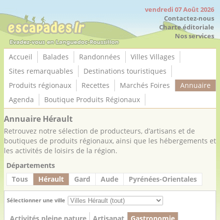
Panneau de gestion des cookies
vendredi 07 Août 2026
Contactez-nous
Charte éditoriale
Nos services
Accueil
Balades
Randonnées
Villes Villages
Sites remarquables
Destinations touristiques
Produits régionaux
Recettes
Marchés Foires
Annuaire
Agenda
Boutique Produits Régionaux
Annuaire Hérault
Retrouvez notre sélection de producteurs, d’artisans et de
boutiques de produits régionaux, ainsi que les hébergements et
les activités de loisirs de la région.
Départements
Tous
Hérault
Gard
Aude
Pyrénées-Orientales
Sélectionner une ville
Activités pleine nature
Artisanat
Gastronomie