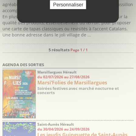
agréable en dégustant une belle sélection de vins du Roussillon
Personnaliser
accompagnés de délicieux Tapas fait maison.
En plus d’un accueil chaleureux, Casa Gala met l’accent sur la
qualité des produits, essentiellement du terroir, pour proposer
une carte de tapas classiques ou revisités à l’accent Catalans.
Une bonne adresse dans le joli village de ...
5 résultats
Page 1 / 1
AGENDA DES SORTIES
Marsillargues Hérault
du 02/07/2026 au 27/08/2026
Marsi’Folies de Marsillargues
Soirées festives avec marché nocturne et
concerts
Saint-Aunès Hérault
du 30/04/2026 au 24/09/2026
Les jeudis Guinguette de Saint-Aunès