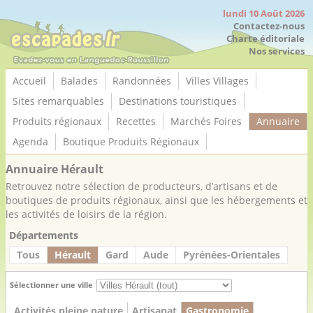
Panneau de gestion des cookies
lundi 10 Août 2026
Contactez-nous
Charte éditoriale
Nos services
Accueil
Balades
Randonnées
Villes Villages
Sites remarquables
Destinations touristiques
Produits régionaux
Recettes
Marchés Foires
Annuaire
Agenda
Boutique Produits Régionaux
Annuaire Hérault
Retrouvez notre sélection de producteurs, d’artisans et de
boutiques de produits régionaux, ainsi que les hébergements et
les activités de loisirs de la région.
Départements
Tous
Hérault
Gard
Aude
Pyrénées-Orientales
Sélectionner une ville
Activités pleine nature
Artisanat
Gastronomie