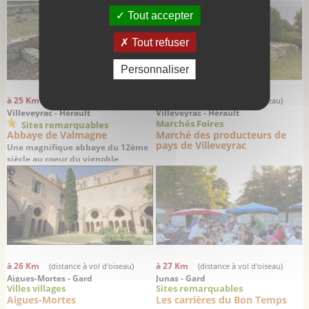
romains
Tout accepter
Tout refuser
Personnaliser
à 25 Km
à 25 Km
(distance à vol d'oiseau)
(distance à vol d'oiseau)
Villeveyrac - Hérault
Villeveyrac - Hérault
Marchés Foires
Sites remarquables
Abbaye de Valmagne
Marché des producteurs de
pays de Villeveyrac
Une magnifique abbaye du 12ème
siècle au coeur du vignoble
languedocien
à 26 Km
à 27 Km
(distance à vol d'oiseau)
(distance à vol d'oiseau)
Aigues-Mortes - Gard
Junas - Gard
Villes villages
Sites remarquables
Aigues-Mortes
Les carrières du Bon Temps