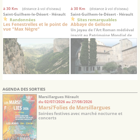
à 30 Km
à 30 Km
(distance à vol d'oiseau)
(distance à vol d'oiseau)
Saint-Guilhem-le-Désert - Hérault
Saint-Guilhem-le-Désert - Hérault
Randonnées
Sites remarquables
Les Fenestrelles et le point de
Abbaye de Gellone
vue "Max Nègre"
Un joyau de l’Art Roman médiéval
inscrit au Patrimoine Mondial de
l’UNESCO
AGENDA DES SORTIES
Marsillargues Hérault
du 02/07/2026 au 27/08/2026
Marsi’Folies de Marsillargues
Soirées festives avec marché nocturne et
concerts