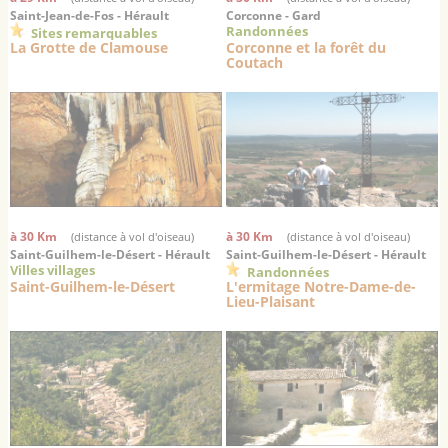
Saint-Jean-de-Fos - Hérault
Corconne - Gard
Randonnées
Sites remarquables
La Grotte de Clamouse
Corconne et la forêt du
Coutach
à 30 Km
à 30 Km
(distance à vol d'oiseau)
(distance à vol d'oiseau)
Saint-Guilhem-le-Désert - Hérault
Saint-Guilhem-le-Désert - Hérault
Villes villages
Randonnées
Saint-Guilhem-le-Désert
L'ermitage Notre-Dame-de-
Lieu-Plaisant