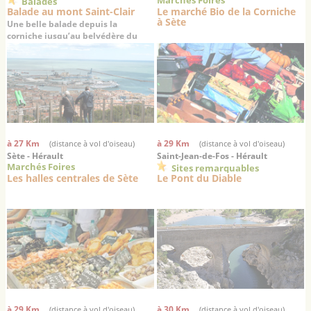
Marchés Foires
Balades
Balade au mont Saint-Clair
Le marché Bio de la Corniche
à Sète
Une belle balade depuis la
corniche jusqu’au belvédère du
mont Saint-Clair
à 27 Km
à 29 Km
(distance à vol d'oiseau)
(distance à vol d'oiseau)
Sète - Hérault
Saint-Jean-de-Fos - Hérault
Marchés Foires
Sites remarquables
Les halles centrales de Sète
Le Pont du Diable
à 29 Km
à 30 Km
(distance à vol d'oiseau)
(distance à vol d'oiseau)