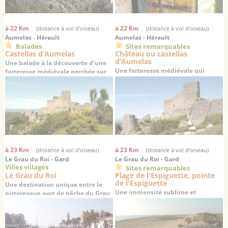
à 22 Km
à 22 Km
(distance à vol d'oiseau)
(distance à vol d'oiseau)
Aumelas - Hérault
Aumelas - Hérault
Balades
Sites remarquables
Castellas d’Aumelas
Château ou castellas
d’Aumelas
Une balade à la découverte d’une
Une forteresse médiévale qui
forteresse médiévale perchée sur
veille depuis 1000 ans sur la plaine
son causse depuis 1000 ans
du haut de son éperon rocheux
à 23 Km
à 23 Km
(distance à vol d'oiseau)
(distance à vol d'oiseau)
Le Grau du Roi - Gard
Le Grau du Roi - Gard
Villes villages
Sites remarquables
Le Grau du Roi
Plage de l'Espiguette, pointe
de l'Espiguette
Une destination unique entre le
Une immensité sublime et
pittoresque port de pêche du Grau
désertique au sud de Port-
du Roi à la dynamique station
Camargue et du Grau du Roi
balnéaire de Port Camargue