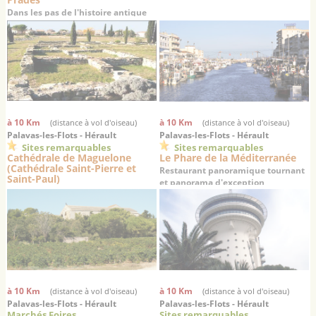
Dans les pas de l'histoire antique
du Languedoc…
à 10 Km
à 10 Km
(distance à vol d'oiseau)
(distance à vol d'oiseau)
Palavas-les-Flots - Hérault
Palavas-les-Flots - Hérault
Sites remarquables
Sites remarquables
Cathédrale de Maguelone
Le Phare de la Méditerranée
(Cathédrale Saint-Pierre et
Restaurant panoramique tournant
Saint-Paul)
et panorama d'exception
La cathédrale des sables : un haut
lieu de la chrétienté médiévale
à 10 Km
à 10 Km
(distance à vol d'oiseau)
(distance à vol d'oiseau)
Palavas-les-Flots - Hérault
Palavas-les-Flots - Hérault
Marchés Foires
Sites remarquables