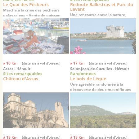
Le Quai des Pêcheurs
Redoute Ballestras et Parc du
Levant
Marché à la criée des pêcheurs
Une rencontre entre la nature,
palavasiens – Vente de poisson
l'histoire et la culture
frais en direct
à 10 Km
à 17 Km
(distance à vol d'oiseau)
(distance à vol d'oiseau)
Assas - Hérault
Saint-Jean-de-Cuculles - Hérault
Sites remarquables
Randonnées
Château d'Assas
Le bois de Lèque
Une agréable randonnée à la
découverte de deux magnifiques
villages médiévaux
à 18 Km
à 18 Km
(distance à vol d'oiseau)
(distance à vol d'oiseau)