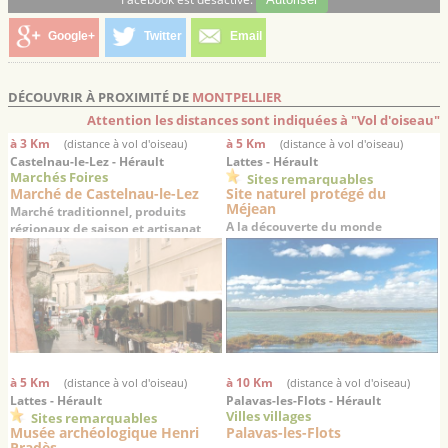
Google+
Twitter
Email
DÉCOUVRIR À PROXIMITÉ DE
MONTPELLIER
Attention les distances sont indiquées à "Vol d'oiseau"
à 3 Km
à 5 Km
(distance à vol d'oiseau)
(distance à vol d'oiseau)
Castelnau-le-Lez - Hérault
Lattes - Hérault
Marchés Foires
Sites remarquables
Marché de Castelnau-le-Lez
Site naturel protégé du
Méjean
Marché traditionnel, produits
A la découverte du monde
régionaux de saison et artisanat
lagunaire languedocien
à 5 Km
à 10 Km
(distance à vol d'oiseau)
(distance à vol d'oiseau)
Lattes - Hérault
Palavas-les-Flots - Hérault
Villes villages
Sites remarquables
Musée archéologique Henri
Palavas-les-Flots
Pradès