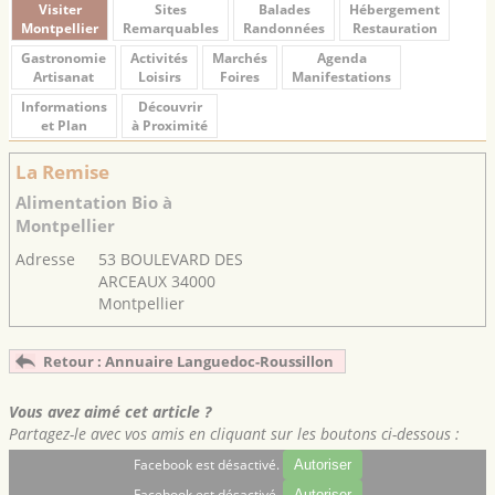
Visiter
Sites
Balades
Hébergement
Montpellier
Remarquables
Randonnées
Restauration
Gastronomie
Activités
Marchés
Agenda
Artisanat
Loisirs
Foires
Manifestations
Informations
Découvrir
et Plan
à Proximité
La Remise
Alimentation Bio à
Montpellier
Adresse
53 BOULEVARD DES
ARCEAUX 34000
Montpellier
Retour : Annuaire Languedoc-Roussillon
Vous avez aimé cet article ?
Partagez-le avec vos amis en cliquant sur les boutons ci-dessous :
Facebook est désactivé.
Autoriser
Facebook est désactivé.
Autoriser