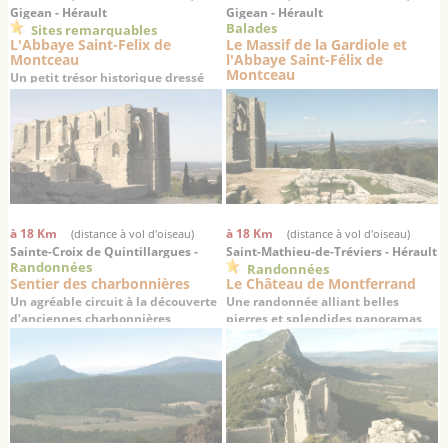
Gigean - Hérault
Gigean - Hérault
Balades
Sites remarquables
L'Abbaye Saint-Felix de
Le Massif de la Gardiole et
Montceau
l'Abbaye Saint-Félix de
Montceau
Un petit trésor historique dressé
sur un promontoire offrant une
superbe vue sur la plaine de
Gigean
à 18 Km
à 18 Km
(distance à vol d'oiseau)
(distance à vol d'oiseau)
Sainte-Croix de Quintillargues -
Saint-Mathieu-de-Tréviers - Hérault
Randonnées
Randonnées
Hérault
Sentier des charbonnières
Le Château de Montferrand
Un agréable circuit à la découverte
Une randonnée alliant belles
d’anciennes charbonnières
pierres et splendides panoramas