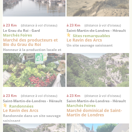
à 23 Km
à 23 Km
(distance à vol d'oiseau)
(distance à vol d'oiseau)
Le Grau du Roi - Gard
Saint-Martin-de-Londres - Hérault
Marchés Foires
Sites remarquables
Marché des producteurs et
Le Ravin des Arcs
Bio du Grau du Roi
Un site sauvage saisissant
Honneur à la production locale et
aux produits biologiques
à 23 Km
à 23 Km
(distance à vol d'oiseau)
(distance à vol d'oiseau)
Saint-Martin-de-Londres - Hérault
Saint-Martin-de-Londres - Hérault
Marchés Foires
Randonnées
Le Ravin des Arcs
Marché dominical de Saint-
Martin de Londres
Randonnée dans un site sauvage
saisissant