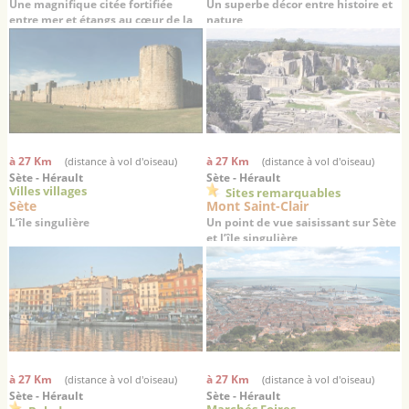
Une magnifique citée fortifiée
Un superbe décor entre histoire et
entre mer et étangs au cœur de la
nature
Camargue
à 27 Km
à 27 Km
(distance à vol d'oiseau)
(distance à vol d'oiseau)
Sète - Hérault
Sète - Hérault
Villes villages
Sites remarquables
Sète
Mont Saint-Clair
L’île singulière
Un point de vue saisissant sur Sète
et l’île singulière
à 27 Km
à 27 Km
(distance à vol d'oiseau)
(distance à vol d'oiseau)
Sète - Hérault
Sète - Hérault