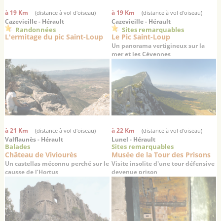
à 19 Km
à 19 Km
(distance à vol d'oiseau)
(distance à vol d'oiseau)
Cazevieille - Hérault
Cazevieille - Hérault
Randonnées
Sites remarquables
L'ermitage du pic Saint-Loup
Le Pic Saint-Loup
Un panorama vertigineux sur la
mer et les Cévennes
à 21 Km
à 22 Km
(distance à vol d'oiseau)
(distance à vol d'oiseau)
Valflaunès - Hérault
Lunel - Hérault
Balades
Sites remarquables
Château de Viviourès
Musée de la Tour des Prisons
Un castellas méconnu perché sur le
Visite insolite d'une tour défensive
causse de l’Hortus
devenue prison