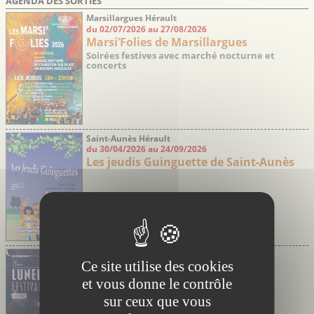
AGENDA DES SORTIES
Marsillargues Hérault
du 02/07/2026 au 27/08/2026
Marsi’Folies de Marsillargues
Soirées festives avec marché nocturne et
concerts
Saint-Aunès Hérault
du 30/04/2026 au 24/09/2026
Les jeudis Guinguette de Saint-Aunès
Lunel Hérault
Ce site utilise des cookies
du 06/08/2026 au 08/08/2026
Festival de Jazz de Lunel
et vous donne le contrôle
23ème édition – Concerts gratuits
sur ceux que vous