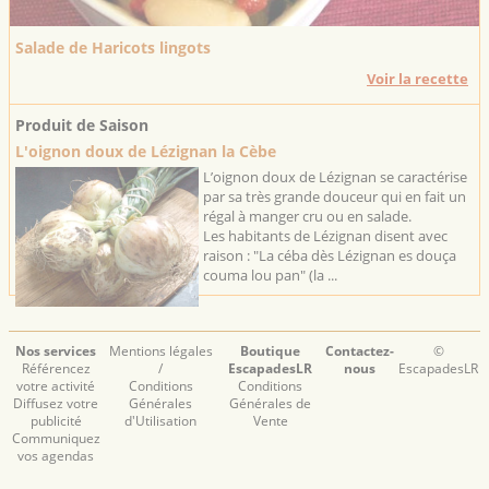
Salade de Haricots lingots
Voir la recette
Produit de Saison
L'oignon doux de Lézignan la Cèbe
L’oignon doux de Lézignan se caractérise
par sa très grande douceur qui en fait un
régal à manger cru ou en salade.
Les habitants de Lézignan disent avec
raison : "La céba dès Lézignan es douça
couma lou pan" (la ...
Nos services
Mentions légales
Boutique
Contactez-
©
Référencez
/
EscapadesLR
nous
EscapadesLR
votre activité
Conditions
Conditions
Diffusez votre
Générales
Générales de
publicité
d'Utilisation
Vente
Communiquez
vos agendas