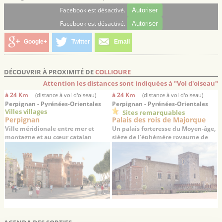
Facebook est désactivé.
Autoriser
Facebook est désactivé.
Autoriser
Google+
Twitter
Email
DÉCOUVRIR À PROXIMITÉ DE
COLLIOURE
Attention les distances sont indiquées à "Vol d'oiseau"
à 24 Km
à 24 Km
(distance à vol d'oiseau)
(distance à vol d'oiseau)
Perpignan - Pyrénées-Orientales
Perpignan - Pyrénées-Orientales
Villes villages
Sites remarquables
Perpignan
Palais des rois de Majorque
Ville méridionale entre mer et
Un palais forteresse du Moyen-âge,
montagne et au cœur catalan
siège de l'éphémère royaume de
Majorque