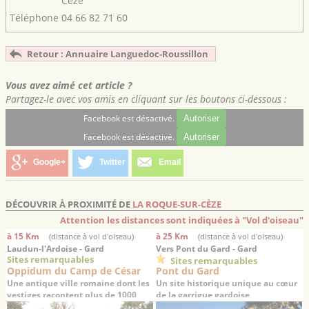
Cèze
Téléphone
04 66 82 71 60
Retour : Annuaire Languedoc-Roussillon
Vous avez aimé cet article ?
Partagez-le avec vos amis en cliquant sur les boutons ci-dessous :
Facebook est désactivé.
Autoriser
Facebook est désactivé.
Autoriser
Google+
Twitter
Email
DÉCOUVRIR À PROXIMITÉ DE
LA ROQUE-SUR-CÈZE
Attention les distances sont indiquées à "Vol d'oiseau"
à 15 Km
à 25 Km
(distance à vol d'oiseau)
(distance à vol d'oiseau)
Laudun-l'Ardoise - Gard
Vers Pont du Gard - Gard
Sites remarquables
Sites remarquables
Oppidum du Camp de César
Pont du Gard
Une antique ville romaine dont les
Un site historique unique au cœur
vestiges racontent plus de 1000
de la garrigue gardoise
ans d’histoire