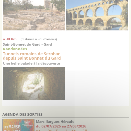
à 30 Km
(distance à vol d'oiseau)
Saint-Bonnet du Gard - Gard
Randonnées
Tunnels romains de Sernhac
depuis Saint Bonnet du Gard
Une belle balade à la découverte
des vestiges d’un aqueduc romain
du 1er siècle
AGENDA DES SORTIES
Marsillargues Hérault
du 02/07/2026 au 27/08/2026