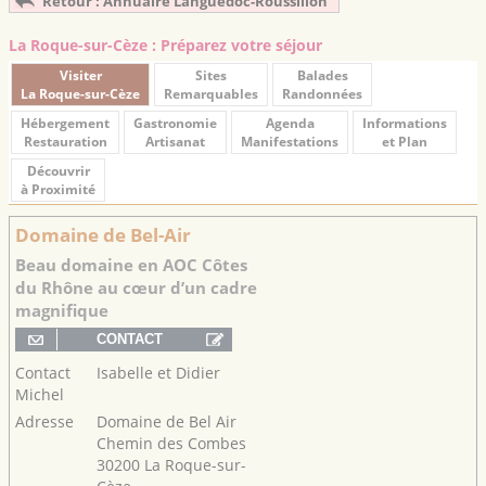
Retour : Annuaire Languedoc-Roussillon
La Roque-sur-Cèze : Préparez votre séjour
Visiter
Sites
Balades
La Roque-sur-Cèze
Remarquables
Randonnées
Hébergement
Gastronomie
Agenda
Informations
Restauration
Artisanat
Manifestations
et Plan
Découvrir
à Proximité
Domaine de Bel-Air
Beau domaine en AOC Côtes
du Rhône au cœur d’un cadre
magnifique
Contact
Isabelle et Didier
Michel
Adresse
Domaine de Bel Air
Chemin des Combes
30200 La Roque-sur-