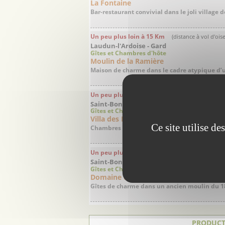
La Fontaine
Bar-restaurant convivial dans le joli village de
Un peu plus loin à 15 Km
(distance à vol d'ois
Laudun-l'Ardoise - Gard
Gîtes et Chambres d'hôte
Moulin de la Ramière
Maison de charme dans le cadre atypique d’un
Un peu plus loin à 30 Km
(distance à vol d'ois
Saint-Bonnet du Gard - Gard
Gîtes et Chambres d'hôte
Villa des Figuiers
Ce site utilise d
Chambres d’hôtes et suite de charme dans un 
Un peu plus loin à 30 Km
(distance à vol d'ois
Saint-Bonnet du Gard - Gard
Gîtes et Chambres d'hôte
Domaine du Pélican
Gîtes de charme dans un ancien moulin du 18
PRODUCT