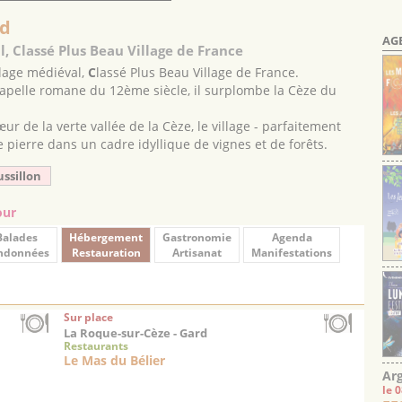
rd
AG
, Classé Plus Beau Village de France
llage médiéval,
C
lassé Plus Beau Village de France.
apelle romane du 12ème siècle, il surplombe la Cèze du
r de la verte vallée de la Cèze, le village - parfaitement
e pierre dans un cadre idyllique de vignes et de forêts.
ussillon
our
Balades
Hébergement
Gastronomie
Agenda
ndonnées
Restauration
Artisanat
Manifestations
Sur place
La Roque-sur-Cèze - Gard
Restaurants
Le Mas du Bélier
Arg
le 