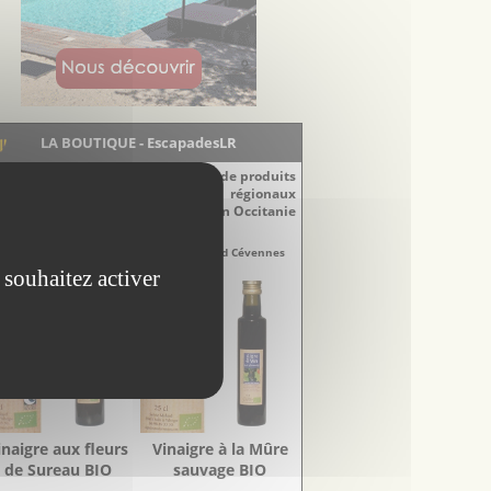
LA BOUTIQUE - EscapadesLR
Découvrez notre sélection de produits
régionaux
du Languedoc-Roussillon en Occitanie
naigres
Vinaigres
re-Doux Sud Cévennes
Aigre-Doux Sud Cévennes
 souhaitez activer
inaigre aux fleurs
Vinaigre à la Mûre
de Sureau BIO
sauvage BIO