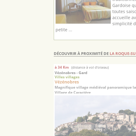
Gardoise qu
toutes saiso
accueille a
simplicité 
petite ...
DÉCOUVRIR À PROXIMITÉ DE
LA ROQUE-SU
à 34 Km
(distance à vol d'oiseau)
Vézénobres - Gard
Villes villages
Vézénobres
Magnifique village médiéval panoramique la
Village de Caractère