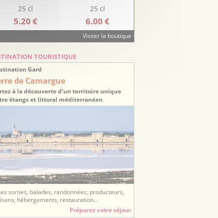
25 cl
25 cl
5.20 €
6.00 €
Visiter la boutique
STINATION TOURISTIQUE
stination Gard
erre de Camargue
rtez à la découverte d’un territoire unique
tre étangs et littoral méditerranéen
ées sorties, balades, randonnées, producteurs,
tisans, hébergements, restauration...
Préparez votre séjour