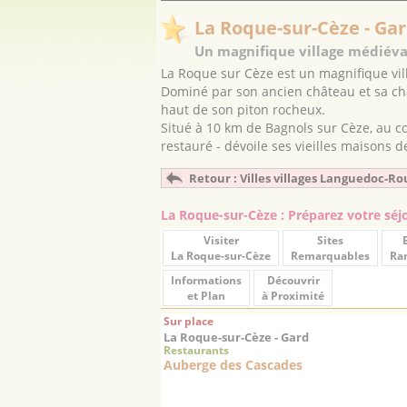
La Roque-sur-Cèze - Ga
Un magnifique village médiéval
La Roque sur Cèze est un magnifique vi
Dominé par son ancien château et sa ch
haut de son piton rocheux.
Situé à 10 km de Bagnols sur Cèze, au cœu
restauré - dévoile ses vieilles maisons d
Retour : Villes villages Languedoc-Ro
La Roque-sur-Cèze : Préparez votre séj
Visiter
Sites
La Roque-sur-Cèze
Remarquables
Ra
Informations
Découvrir
et Plan
à Proximité
Sur place
La Roque-sur-Cèze - Gard
Restaurants
Auberge des Cascades