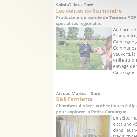
Saint-Gilles - Gard
Les délices du Scamandre
Producteur de viande de Taureau AOP
spécialités régionales
Au bord de 
Scamandre,
Camargue ga
Communes d
Vauvert), la
veille au b
élevage de
Camargue Bi
Aigues-Mortes - Gard
B&B Farniente
Chambres d'hôtes authentiques à Aigu
pour explorer la Petite Camargue
En séjourn
c'est une v
dans l'auth
traditionn