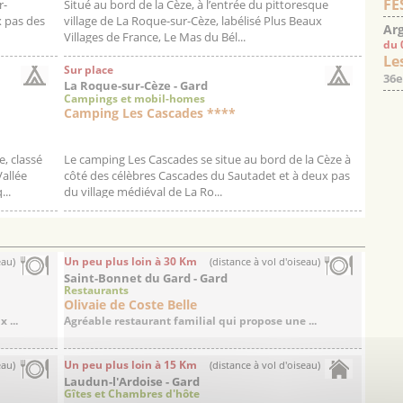
FE
r-
Situé au bord de la Cèze, à l’entrée du pittoresque
x pas des
village de La Roque-sur-Cèze, labélisé Plus Beaux
Arg
Villages de France, Le Mas du Bél...
du 
Les
Sur place
36e
La Roque-sur-Cèze - Gard
Campings et mobil-homes
Camping Les Cascades ****
, classé
Le camping Les Cascades se situe au bord de la Cèze à
Vallée
côté des célèbres Cascades du Sautadet et à deux pas
...
du village médiéval de La Ro...
Un peu plus loin à 30 Km
eau)
(distance à vol d'oiseau)
Saint-Bonnet du Gard - Gard
Restaurants
Olivaie de Coste Belle
 ...
Agréable restaurant familial qui propose une ...
Un peu plus loin à 15 Km
eau)
(distance à vol d'oiseau)
Laudun-l'Ardoise - Gard
Gîtes et Chambres d'hôte