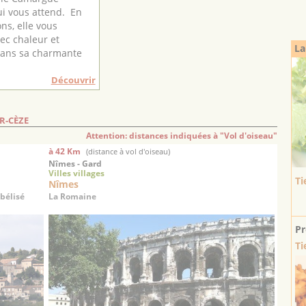
i vous attend. En
ns, elle vous
vec chaleur et
La
dans sa charmante
Découvrir
R-CÈZE
Attention: distances indiquées à "Vol d'oiseau"
à 42 Km
(distance à vol d'oiseau)
Nîmes - Gard
Villes villages
Ti
Nîmes
bélisé
La Romaine
Pr
Ti