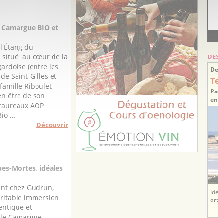
 Camargue BIO et
l'Étang du
DE
 situé au cœur de la
rdoise (entre les
De
e Saint-Gilles et
T
 famille Riboulet
Pa
ien être de son
en
 taureaux AOP
o ...
Découvrir
es-Mortes, idéales
ant chez Gudrun,
Id
éritable immersion
ar
entique et
elle Camargue