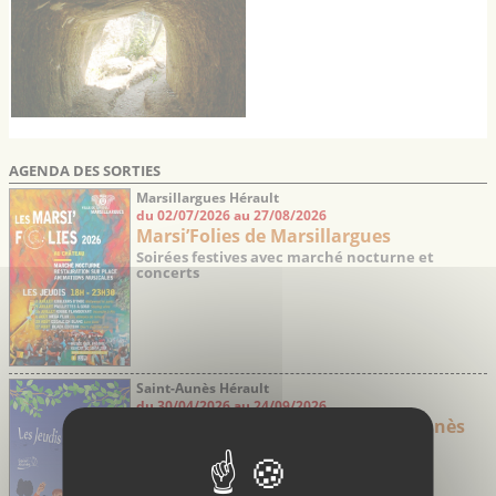
du 1er siècle
AGENDA DES SORTIES
Marsillargues Hérault
du 02/07/2026 au 27/08/2026
Marsi’Folies de Marsillargues
Soirées festives avec marché nocturne et
concerts
Saint-Aunès Hérault
du 30/04/2026 au 24/09/2026
Les jeudis Guinguette de Saint-Aunès