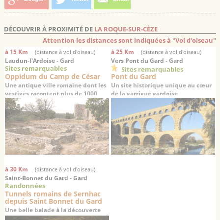
DÉCOUVRIR À PROXIMITÉ DE
LA ROQUE-SUR-CÈZE
Attention les distances sont indiquées à "Vol d'oiseau"
à 15 Km
à 25 Km
(distance à vol d'oiseau)
(distance à vol d'oiseau)
Laudun-l'Ardoise - Gard
Vers Pont du Gard - Gard
Sites remarquables
Sites remarquables
Oppidum du Camp de César
Pont du Gard
Une antique ville romaine dont les
Un site historique unique au cœur
vestiges racontent plus de 1000
de la garrigue gardoise
ans d’histoire
à 30 Km
(distance à vol d'oiseau)
Saint-Bonnet du Gard - Gard
Randonnées
Tunnels romains de Sernhac
depuis Saint Bonnet du Gard
Une belle balade à la découverte
des vestiges d’un aqueduc romain