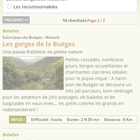
Les Incontournables
PRECEDENT <<
10 résultats
Page 2 / 2
Balades
Saint-Jean-de-Buèges - Hérault
Les gorges de la Buèges
Une pause fraîcheur en pleine nature
Petites cascades, nombreux
gours, berges accueillantes et
charmantes clairières idéales
pour le pique-nique : A Saint-
Jean-de-Buèges se découvre un
très joli parcours, bien ombragé,
pour les amateurs de jolis paysages, de balades et de
baignades en eaux vives… les petits comme les grands en
redemanderont !
INFOS :
Difficulté : Facile
Durée : 2 H 30 mn
Distance : 8 Km
Balades