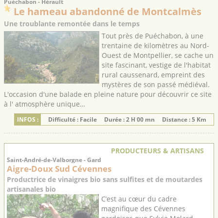
Puéchabon - Hérault
Le hameau abandonné de Montcalmès
Une troublante remontée dans le temps
Tout près de Puéchabon, à une
trentaine de kilomètres au Nord-
Ouest de Montpellier, se cache un
site fascinant, vestige de l'habitat
rural caussenard, empreint des
mystères de son passé médiéval.
L'occasion d'une balade en pleine nature pour découvrir ce site
à l' atmosphère unique…
INFOS :
Difficulté : Facile
Durée : 2 H 00 mn
Distance : 5 Km
PRODUCTEURS & ARTISANS
Saint-André-de-Valborgne - Gard
Aigre-Doux Sud Cévennes
Productrice de vinaigres bio sans sulfites et de moutardes
artisanales bio
C’est au cœur du cadre
magnifique des Cévennes