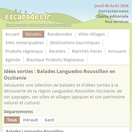
Panneau de gestion des cookies
jeudi 06 Août 2026
Contactez-nous
Charte éditoriale
Nos services
Accueil
Balades
Randonnées
Villes Villages
Sites remarquables
Destinations touristiques
Produits régionaux
Recettes
Marchés Foires
Annuaire
Agenda
Boutique Produits Régionaux
Idées sorties : Balades Languedoc-Roussillon en
Occitanie
Découvrez une sélection de balades et d'idées sorties à la
découverte de la région Languedoc-Roussillon Occitanie, de
ses paysages, ses villes et villages typiques et son patrimoine
naturel et culturel.
Départements
Tous
Hérault
Gard
Balades Languedoc-Roussillon