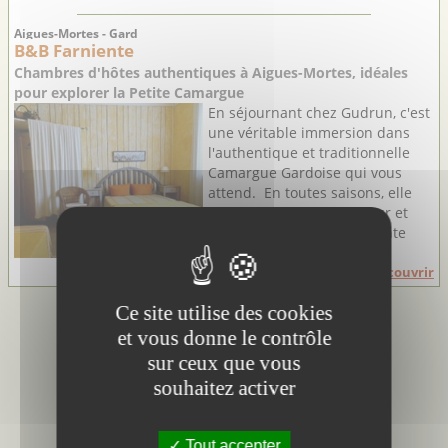
Aigues-Mortes - Gard
B&B Farniente
Chambres d'hôtes authentiques à Aigues-Mortes, idéales
pour explorer la Petite Camargue
En séjournant chez Gudrun, c'est
une véritable immersion dans
l'authentique et traditionnelle
Camargue Gardoise qui vous
attend. En toutes saisons, elle
vous accueille avec chaleur et
simplicité dans sa charmante
petite ...
Découvrir
Ce site utilise des cookies
et vous donne le contrôle
sur ceux que vous
souhaitez activer
Tout accepter