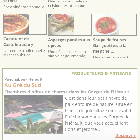
sétoise
Une façon originale de
cuisiner les artichauts
Spécialité traditionnelle
violets.
de la ville de Sète
Cassoulet de
Asperges panées aux
Soupe de fraises
Castelnaudary
épices
Gariguettes, à la
menthe ...
La recette traditionnelle
Une délicieuse recette,
du cassoulet de
simple et gourmande,
Un délicieux dessert
Castelnaudary
pour varier les plaisirs
printanier frais et
des asperges
savoureux.
PRODUCTEURS & ARTISANS
Puéchabon - Hérault
Au Gré du Sud
Chambres d'hôtes de charme dans les Gorges de l'Hérault
C'est dans leur petit havre de
paix entouré de nature, situé en
lisière du joli village médiéval de
Puéchabon dans les Gorges de
l’Hérault, que vous accueillent
Boris et Jérôme, ...
Découvrir