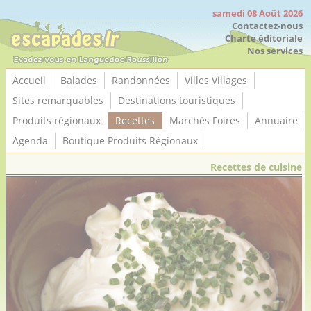
Panneau de gestion des cookies
samedi 08 Août 2026
Contactez-nous
Charte éditoriale
Nos services
Accueil
Balades
Randonnées
Villes Villages
Sites remarquables
Destinations touristiques
Produits régionaux
Recettes
Marchés Foires
Annuaire
Agenda
Boutique Produits Régionaux
Recettes de cuisine