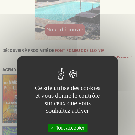
DÉCOUVRIR À PROXIMITÉ DE
FONT-ROMEU ODEILLO-VIA
Attention: distances indiquées à "Vol d'oiseau"
AGENDA DES SORTIES
Marsillargues Hérault
du 02/07/2026 au 27/08/2026
Marsi’Folies de Marsillargues
Ce site utilise des cookies
Soirées festives avec marché nocturne et
et vous donne le contrôle
concerts
sur ceux que vous
souhaitez activer
Tout accepter
Saint-Aunès Hérault
du 30/04/2026 au 24/09/2026