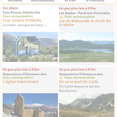
Artisanat
Manifestations
et Plan
à Proximité
Sur place
Un peu plus loin à 8 Km
Font-Romeu Odeillo-Via
Les Angles - Pyrénées-Orientales
Sites remarquables
Sites remarquables
Four Solaire d'Odeillo
Lac de Matemale et Forêt de
la Matte
Le Soleil : énergie du futur …
Un peu plus loin à 8 Km
Un peu plus loin à 8 Km
Angoustrine-Villeneuve-des-
Angoustrine-Villeneuve-des-
Sites remarquables
Sites remarquables
Escaldes - Pyrénées-Orientales
Escaldes - Pyrénées-Orientales
L'église Saint-André
Pic et massif du Carlit
Pic Carlit depuis le lac des
Bouillouses