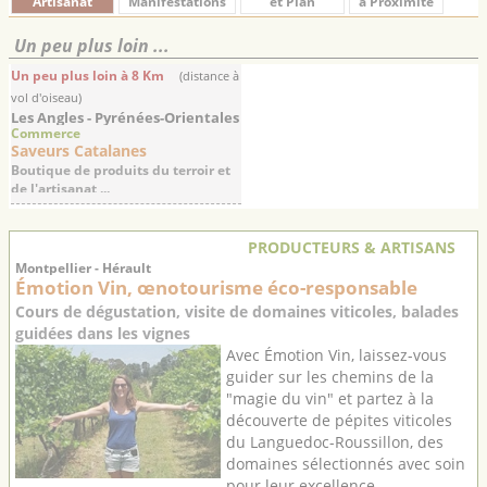
Artisanat
Manifestations
et Plan
à Proximité
Un peu plus loin ...
Un peu plus loin à 8 Km
(distance à
vol d'oiseau)
Les Angles - Pyrénées-Orientales
Commerce
Saveurs Catalanes
Boutique de produits du terroir et
de l'artisanat ...
PRODUCTEURS & ARTISANS
Montpellier - Hérault
Émotion Vin, œnotourisme éco-responsable
Cours de dégustation, visite de domaines viticoles, balades
guidées dans les vignes
Avec Émotion Vin, laissez-vous
guider sur les chemins de la
"magie du vin" et partez à la
découverte de pépites viticoles
du Languedoc-Roussillon, des
domaines sélectionnés avec soin
pour leur excellence ...