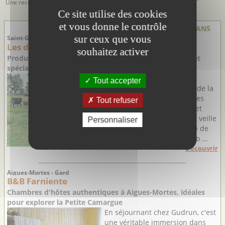
Une recette simple et
savoureuse
délicieuse pour déguster
Ce site utilise des cookies
des huitres chaudes
et vous donne le contrôle
PRODUCTEURS & ARTISANS
sur ceux que vous
Saint-Gilles - Gard
Les délices du Scamandre
souhaitez activer
Producteur de viande de Taureau AOP Camargue BIO et
spécialités régionales
Au bord de l'Étang du
Tout accepter
Scamandre, situé au cœur de la
Camargue gardoise (entre les
Tout refuser
Communes de Saint-Gilles et
Vauvert), la famille Riboulet veille
Personnaliser
au bien être de son élevage de
taureaux AOP Camargue Bio ...
Découvrir
Aigues-Mortes - Gard
B&B Farniente
Chambres d'hôtes authentiques à Aigues-Mortes, idéales
pour explorer la Petite Camargue
En séjournant chez Gudrun, c'est
une véritable immersion dans