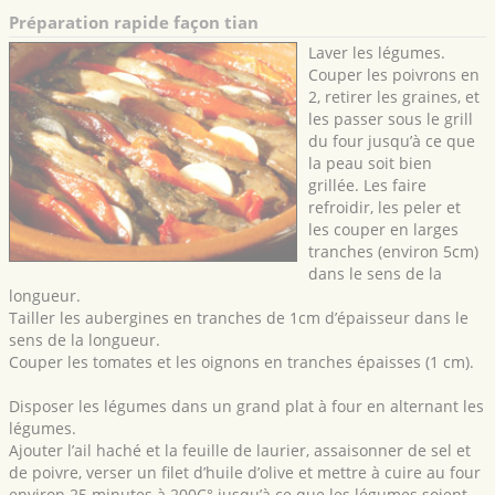
Préparation rapide façon tian
Laver les légumes.
Couper les poivrons en
2, retirer les graines, et
les passer sous le grill
du four jusqu’à ce que
la peau soit bien
grillée. Les faire
refroidir, les peler et
les couper en larges
tranches (environ 5cm)
dans le sens de la
longueur.
Tailler les aubergines en tranches de 1cm d’épaisseur dans le
sens de la longueur.
Couper les tomates et les oignons en tranches épaisses (1 cm).
Disposer les légumes dans un grand plat à four en alternant les
légumes.
Ajouter l’ail haché et la feuille de laurier, assaisonner de sel et
de poivre, verser un filet d’huile d’olive et mettre à cuire au four
environ 25 minutes à 200C° jusqu’à ce que les légumes soient