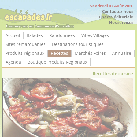
Panneau de gestion des cookies
vendredi 07 Août 2026
Contactez-nous
Charte éditoriale
Nos services
Accueil
Balades
Randonnées
Villes Villages
Sites remarquables
Destinations touristiques
Produits régionaux
Recettes
Marchés Foires
Annuaire
Agenda
Boutique Produits Régionaux
Recettes de cuisine