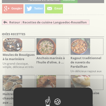
Google+
Twitter
Email
Retour : Recettes de cuisine Languedoc-Roussillon
IDÉES RECETTES
Moules de Bouzigues
Anchois marinés à
Ragout traditionnel
à la marinière
l’huile d’olive, à ...
de navets du
Un grand classique,
Pardailhan
simple, délicieux et très
convivial pour déguster
Un délicieux ragout aux
des moules
surprenants accents du
terroir
Sauce mayonnaise
Tielle Sétoise
Huitres de Bouzigues
mousseline
chaudes gratinées
Une mayonnaise
aux ...
maison, légère et