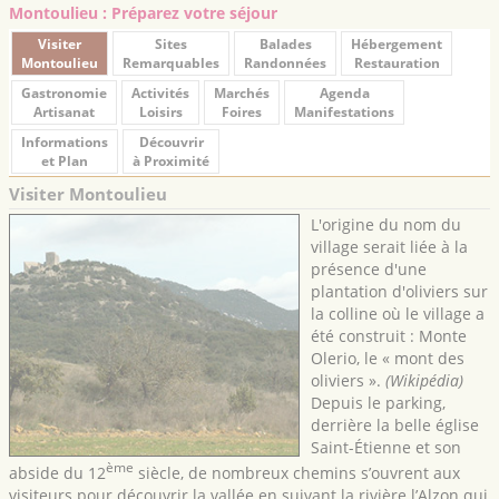
Montoulieu : Préparez votre séjour
Visiter
Sites
Balades
Hébergement
Montoulieu
Remarquables
Randonnées
Restauration
Gastronomie
Activités
Marchés
Agenda
Artisanat
Loisirs
Foires
Manifestations
Informations
Découvrir
et Plan
à Proximité
Visiter Montoulieu
L'origine du nom du
village serait liée à la
présence d'une
plantation d'oliviers sur
la colline où le village a
été construit : Monte
Olerio, le « mont des
oliviers ».
(Wikipédia)
Depuis le parking,
derrière la belle église
Saint-Étienne et son
ème
abside du 12
siècle, de nombreux chemins s’ouvrent aux
visiteurs pour découvrir la vallée en suivant la rivière l’Alzon qui