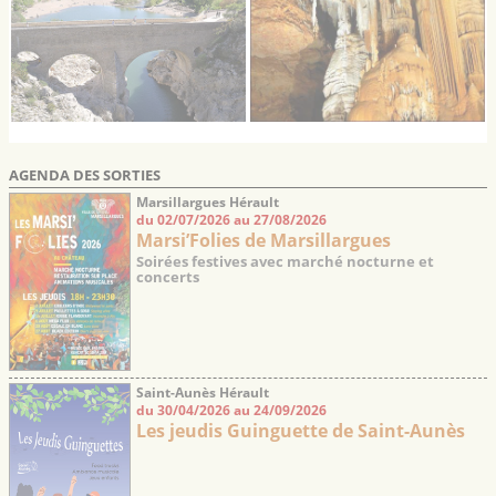
AGENDA DES SORTIES
Marsillargues Hérault
du 02/07/2026 au 27/08/2026
Marsi’Folies de Marsillargues
Soirées festives avec marché nocturne et
concerts
Saint-Aunès Hérault
du 30/04/2026 au 24/09/2026
Les jeudis Guinguette de Saint-Aunès