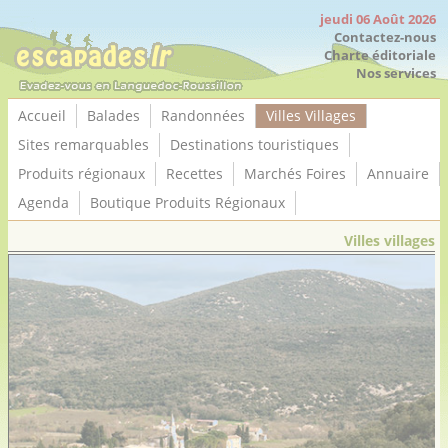
Panneau de gestion des cookies
jeudi 06 Août 2026
Contactez-nous
Charte éditoriale
Nos services
Accueil
Balades
Randonnées
Villes Villages
Sites remarquables
Destinations touristiques
Produits régionaux
Recettes
Marchés Foires
Annuaire
Agenda
Boutique Produits Régionaux
Villes villages