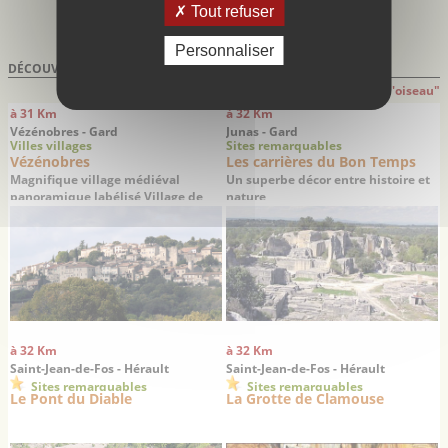
Tout refuser
Personnaliser
DÉCOUVRIR À PROXIMITÉ DE
MONTOULIEU
Attention: distances indiquées à "Vol d'oiseau"
à 31 Km
à 32 Km
Vézénobres - Gard
Junas - Gard
Villes villages
Sites remarquables
Vézénobres
Les carrières du Bon Temps
Magnifique village médiéval
Un superbe décor entre histoire et
panoramique labélisé Village de
nature
Caractère
à 32 Km
à 32 Km
Saint-Jean-de-Fos - Hérault
Saint-Jean-de-Fos - Hérault
Sites remarquables
Sites remarquables
Le Pont du Diable
La Grotte de Clamouse