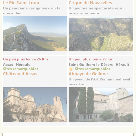
Le Pic Saint-Loup
Cirque de Navacelles
Un panorama vertigineux sur la
Un panorama spectaculaire sur
mer et les ...
une surprenante ...
Un peu plus loin à 26 Km
Un peu plus loin à 29 Km
Assas - Hérault
Saint-Guilhem-le-Désert - Hérault
Sites remarquables
Sites remarquables
Château d'Assas
Abbaye de Gellone
Un joyau de l’Art Roman médiéval
inscrit au ...