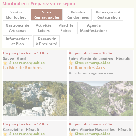
Montoulieu : Préparez votre séjour
Visiter
Sites
Balades
Hébergement
Montoulieu
Remarquables
Randonnées
Restauration
Gastronomie
Activités
Marchés
Agenda
Artisanat
Loisirs
Foires
Manifestations
Informations
Découvrir
et Plan
à Proximité
Un peu plus loin à 13 Km
Un peu plus loin à 16 Km
Sauve - Gard
Saint-Martin-de-Londres - Hérault
Sites remarquables
Sites remarquables
La Mer de Rochers
Le Ravin des Arcs
Un site sauvage saisissant
Un peu plus loin à 17 Km
Un peu plus loin à 22 Km
Cazevieille - Hérault
Saint-Maurice-Navacelles - Hérault
Sites remarquables
Sites remarquables