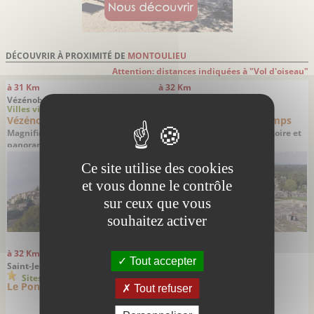
DÉCOUVRIR À PROXIMITÉ DE
MONTOULIEU
Attention: distances indiquées à "Vol d'oiseau"
à 31 Km
à 32 Km
Vézénobres - Gard
Junas - Gard
Villes villages
Sites remarquables
Vézénobres
Les carrières du Bon Temps
Magnifique village médiéval
Un superbe décor entre histoire et
panoramique labélisé Village de
nature
Caractère
Ce site utilise des cookies
et vous donne le contrôle
sur ceux que vous
souhaitez activer
à 32 Km
à 32 Km
Tout accepter
Saint-Jean-de-Fos - Hérault
Saint-Jean-de-Fos - Hérault
Sites remarquables
Sites remarquables
Le Pont du Diable
La Grotte de Clamouse
Tout refuser