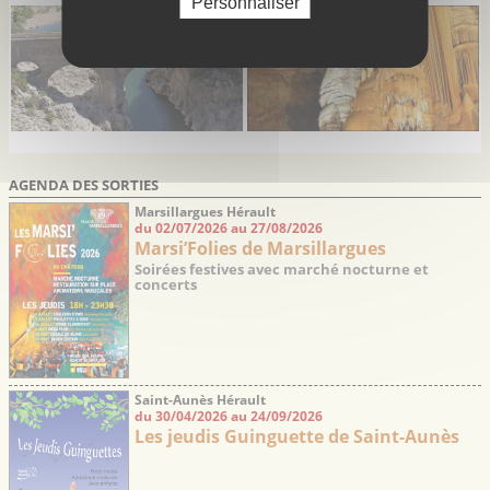
Personnaliser
AGENDA DES SORTIES
Marsillargues Hérault
du 02/07/2026 au 27/08/2026
Marsi’Folies de Marsillargues
Soirées festives avec marché nocturne et
concerts
Saint-Aunès Hérault
du 30/04/2026 au 24/09/2026
Les jeudis Guinguette de Saint-Aunès