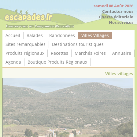
Panneau de gestion des cookies
samedi 08 Août 2026
Contactez-nous
Charte éditoriale
Nos services
Accueil
Balades
Randonnées
Villes Villages
Sites remarquables
Destinations touristiques
Produits régionaux
Recettes
Marchés Foires
Annuaire
Agenda
Boutique Produits Régionaux
Villes villages