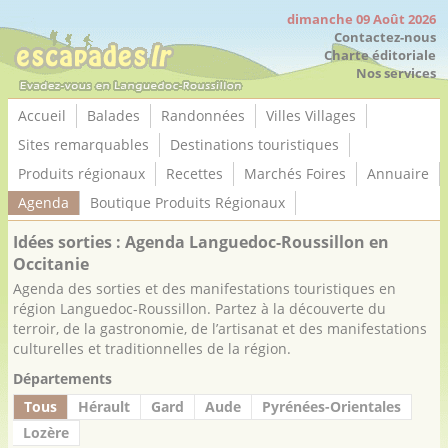
Panneau de gestion des cookies
dimanche 09 Août 2026
Contactez-nous
Charte éditoriale
Nos services
Accueil
Balades
Randonnées
Villes Villages
Sites remarquables
Destinations touristiques
Produits régionaux
Recettes
Marchés Foires
Annuaire
Agenda
Boutique Produits Régionaux
Idées sorties : Agenda Languedoc-Roussillon en
Occitanie
Agenda des sorties et des manifestations touristiques en
région Languedoc-Roussillon. Partez à la découverte du
terroir, de la gastronomie, de l’artisanat et des manifestations
culturelles et traditionnelles de la région.
Départements
Tous
Hérault
Gard
Aude
Pyrénées-Orientales
Lozère