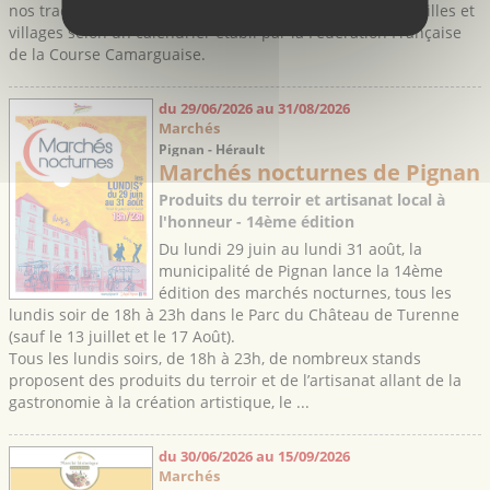
nos traditions, où le taureau est roi dans la plupart des villes et
villages selon un calendrier établi par la Fédération Française
de la Course Camarguaise.
du 29/06/2026 au 31/08/2026
Marchés
Pignan - Hérault
Marchés nocturnes de Pignan
Produits du terroir et artisanat local à
l'honneur - 14ème édition
Du lundi 29 juin au lundi 31 août, la
municipalité de Pignan lance la 14ème
édition des marchés nocturnes, tous les
lundis soir de 18h à 23h dans le Parc du Château de Turenne
(sauf le 13 juillet et le 17 Août).
Tous les lundis soirs, de 18h à 23h, de nombreux stands
proposent des produits du terroir et de l’artisanat allant de la
gastronomie à la création artistique, le ...
du 30/06/2026 au 15/09/2026
Marchés