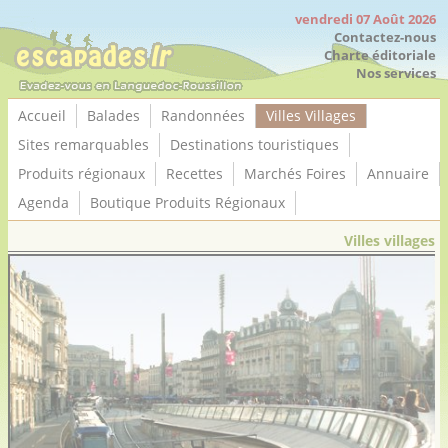
Panneau de gestion des cookies
vendredi 07 Août 2026
Contactez-nous
Charte éditoriale
Nos services
Accueil
Balades
Randonnées
Villes Villages
Sites remarquables
Destinations touristiques
Produits régionaux
Recettes
Marchés Foires
Annuaire
Agenda
Boutique Produits Régionaux
Villes villages