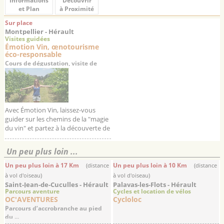
Informations
Découvrir
et Plan
à Proximité
Sur place
Montpellier - Hérault
Visites guidées
Émotion Vin, œnotourisme
éco-responsable
Cours de dégustation, visite de
domaines viticoles, balades
guidées dans les vignes
Avec Émotion Vin, laissez-vous
guider sur les chemins de la "magie
du vin" et partez à la découverte de
pépites viticoles du Languedoc-
Roussillon, des domaines sé...
Un peu plus loin ...
Un peu plus loin à 17 Km
Un peu plus loin à 10 Km
(distance
(distance
à vol d'oiseau)
à vol d'oiseau)
Saint-Jean-de-Cuculles - Hérault
Palavas-les-Flots - Hérault
Parcours aventure
Cycles et location de vélos
OC'AVENTURES
Cycloloc
Parcours d’accrobranche au pied
du ...