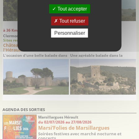
Tout accepter
Tout refuser
à 36 Km
à 36 Km
Personnaliser
Clermont l'Hérault - Hérault
Montoulieu - Hérault
Sites remarquables
Balades
Château Féodal de Clermont
Balade au Castellas de
l'Hérault
Montoulieu
L'occasion d'une belle balade dans
Une agréable balade dans la
la vallée de l'Hérault
garrigue à la découverte des ruines
d’un château médiéval du 12ème
siècle
AGENDA DES SORTIES
Marsillargues Hérault
du 02/07/2026 au 27/08/2026
Marsi’Folies de Marsillargues
Soirées festives avec marché nocturne et
concerts