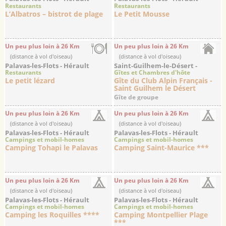
Restaurants
Restaurants
L’Albatros – bistrot de plage
Le Petit Mousse
Un peu plus loin à 26 Km
Un peu plus loin à 26 Km
(distance à vol d'oiseau)
(distance à vol d'oiseau)
Palavas-les-Flots - Hérault
Saint-Guilhem-le-Désert -
Restaurants
Gîtes et Chambres d'hôte
Hérault
Le petit lézard
Gîte du Club Alpin Français -
Saint Guilhem le Désert
Gîte de groupe
Un peu plus loin à 26 Km
Un peu plus loin à 26 Km
(distance à vol d'oiseau)
(distance à vol d'oiseau)
Palavas-les-Flots - Hérault
Palavas-les-Flots - Hérault
Campings et mobil-homes
Campings et mobil-homes
Camping Tohapi le Palavas
Camping Saint-Maurice ***
Un peu plus loin à 26 Km
Un peu plus loin à 26 Km
(distance à vol d'oiseau)
(distance à vol d'oiseau)
Palavas-les-Flots - Hérault
Palavas-les-Flots - Hérault
Campings et mobil-homes
Campings et mobil-homes
Camping les Roquilles ****
Camping Montpellier Plage
***