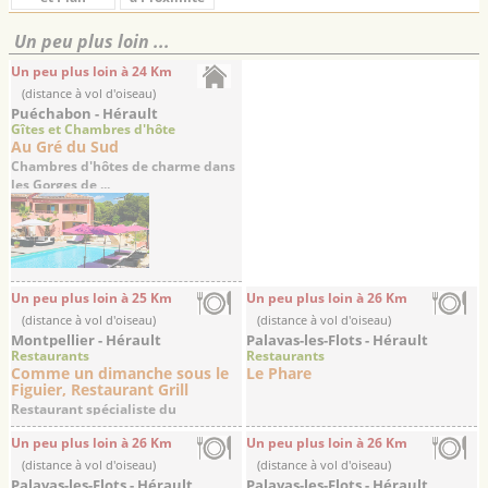
Un peu plus loin ...
Un peu plus loin à 24 Km
(distance à vol d'oiseau)
Puéchabon - Hérault
Gîtes et Chambres d'hôte
Au Gré du Sud
Chambres d'hôtes de charme dans
les Gorges de ...
Un peu plus loin à 25 Km
Un peu plus loin à 26 Km
(distance à vol d'oiseau)
(distance à vol d'oiseau)
Montpellier - Hérault
Palavas-les-Flots - Hérault
Restaurants
Restaurants
Comme un dimanche sous le
Le Phare
Figuier, Restaurant Grill
Restaurant spécialiste du
Barbecue, Bar à vins
Un peu plus loin à 26 Km
Un peu plus loin à 26 Km
(distance à vol d'oiseau)
(distance à vol d'oiseau)
Palavas-les-Flots - Hérault
Palavas-les-Flots - Hérault