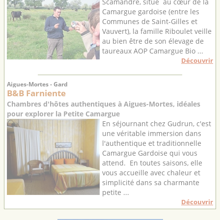
Scamandre, situé au cœur de la
Camargue gardoise (entre les
Communes de Saint-Gilles et
Vauvert), la famille Riboulet veille
au bien être de son élevage de
taureaux AOP Camargue Bio ...
Découvrir
Aigues-Mortes - Gard
B&B Farniente
Chambres d'hôtes authentiques à Aigues-Mortes, idéales
pour explorer la Petite Camargue
En séjournant chez Gudrun, c'est
une véritable immersion dans
l'authentique et traditionnelle
Camargue Gardoise qui vous
attend. En toutes saisons, elle
vous accueille avec chaleur et
simplicité dans sa charmante
petite ...
Découvrir