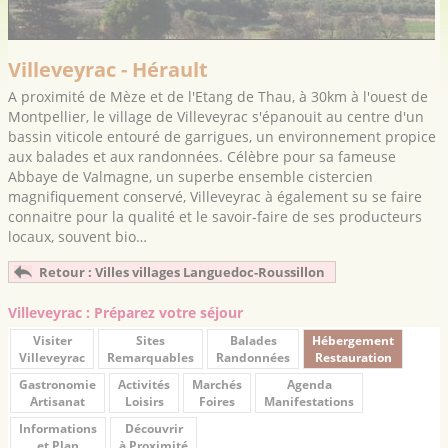
Villeveyrac - Hérault
A proximité de Mèze et de l'Etang de Thau, à 30km à l'ouest de
Montpellier, le village de Villeveyrac s'épanouit au centre d'un
bassin viticole entouré de garrigues, un environnement propice
aux balades et aux randonnées. Célèbre pour sa fameuse
Abbaye de Valmagne, un superbe ensemble cistercien
magnifiquement conservé, Villeveyrac à également su se faire
connaitre pour la qualité et le savoir-faire de ses producteurs
locaux, souvent bio…
Retour : Villes villages Languedoc-Roussillon
Villeveyrac : Préparez votre séjour
Visiter
Sites
Balades
Hébergement
Villeveyrac
Remarquables
Randonnées
Restauration
Gastronomie
Activités
Marchés
Agenda
Artisanat
Loisirs
Foires
Manifestations
Informations
Découvrir
et Plan
à Proximité