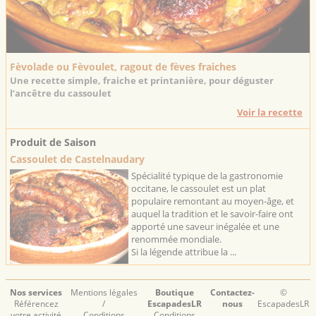
Fèvolade ou Fèvoulet, ragout de fèves fraiches
Une recette simple, fraiche et printanière, pour déguster
l’ancêtre du cassoulet
Voir la recette
Produit de Saison
Cassoulet de Castelnaudary
Spécialité typique de la gastronomie
occitane, le cassoulet est un plat
populaire remontant au moyen-âge, et
auquel la tradition et le savoir-faire ont
apporté une saveur inégalée et une
renommée mondiale.
Si la légende attribue la ...
Nos services
Mentions légales
Boutique
Contactez-
©
Référencez
/
EscapadesLR
nous
EscapadesLR
votre activité
Conditions
Conditions