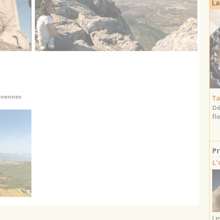
La
Cévennes
Ta
Dé
fi
Pr
L'
Le