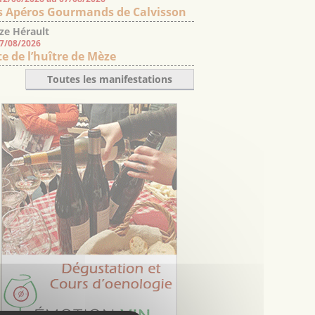
s Apéros Gourmands de Calvisson
ze Hérault
07/08/2026
te de l’huître de Mèze
Toutes les manifestations