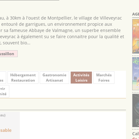
AG
, à 30km à l'ouest de Montpellier, le village de Villeveyrac
le entouré de garrigues, un environnement propice aux
our sa fameuse Abbaye de Valmagne, un superbe ensemble
eveyrac à également su se faire connaitre pour la qualité et
x, souvent bio…
ussillon
Hébergement
Gastronomie
Activités
Marchés
es
Restauration
Artisanat
Loisirs
Foires
rir
mité
eau)
sable
Cal
du 