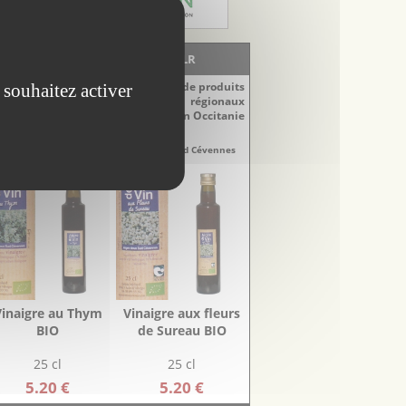
LA BOUTIQUE - EscapadesLR
Découvrez notre sélection de produits
 souhaitez activer
régionaux
du Languedoc-Roussillon en Occitanie
naigres
Vinaigres
re-Doux Sud Cévennes
Aigre-Doux Sud Cévennes
Vinaigre au Thym
Vinaigre aux fleurs
BIO
de Sureau BIO
25 cl
25 cl
5.20 €
5.20 €