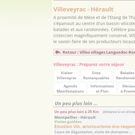
Villeveyrac - Hérault
A proximité de Mèze et de l'Etang de Thau
s'épanouit au centre d'un bassin vitico
balades et aux randonnées. Célèbre p
cistercien magnifiquement conservé, Vill
le savoir-faire de ses producteurs locau
Retour : Villes villages Languedoc-Ro
Villeveyrac : Préparez votre séjour
Visiter
Sites
Balades
Villeveyrac
Remarquables
Randonné
Agenda
Informations
Découv
Manifestations
et Plan
à Proxi
Un peu plus loin ...
Un peu plus loin à 25 Km
(distance à vol d'ois
Montpellier - Hérault
Visites guidées
Émotion Vin, œnotourisme éco-respon
Cours de dégustation, visite de domaines ...