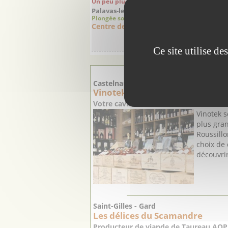
Un peu plus loin à 26 Km
(distance à vol d'ois
Palavas-les-Flots - Hérault
Plongée sous-marine
Centre de Plongée Ecosystem
Ce site utilise d
PRO
Castelnau-le-Lez - Hérault
Vinotek, caviste cave à vins
Votre caviste à Castelnau-le-Lez
Vinotek s
plus gra
Roussillo
choix de
découvrir
Saint-Gilles - Gard
Les délices du Scamandre
Producteur de viande de Taureau AOP