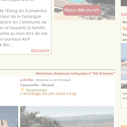
de l'Étang du Scamandre,
DE
 cœur de la Camargue
 (entre les Communes de
De
es et Vauvert), la famille
T
veille au bien être de son
Pa
de taureaux AOP
en
Bio ...
Découvrir
Attention: distances indiquées à "Vol d'oiseau"
à 33 Km
(distance à vol d'oiseau)
Cazevieille - Hérault
Randonnées
L'ermitage du pic Saint-Loup
Id
ar