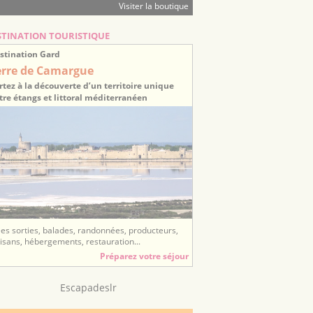
Visiter la boutique
STINATION TOURISTIQUE
stination Gard
erre de Camargue
rtez à la découverte d’un territoire unique
tre étangs et littoral méditerranéen
ées sorties, balades, randonnées, producteurs,
tisans, hébergements, restauration...
Préparez votre séjour
Escapadeslr