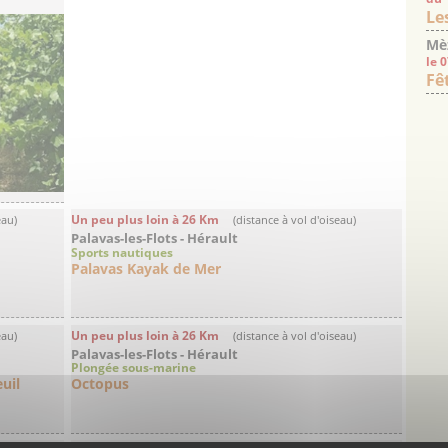
Le
Mè
le 
Fê
Un peu plus loin à 26 Km
eau)
(distance à vol d'oiseau)
Palavas-les-Flots - Hérault
Sports nautiques
Palavas Kayak de Mer
Un peu plus loin à 26 Km
eau)
(distance à vol d'oiseau)
Palavas-les-Flots - Hérault
Plongée sous-marine
uil
Octopus