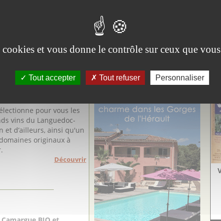
Un peu plus loin à 26 Km
eau)
(distance à vol d'oiseau)
Palavas-les-Flots - Hérault
Plongée sous-marine
Bulles plongée
es cookies et vous donne le contrôle sur ceux que vous
DUCTEURS & ARTISANS
Vi
Tout accepter
Tout refuser
Personnaliser
Aig
électionne pour vous les
nds vins du Languedoc-
n et d’ailleurs, ainsi qu'un
 domaines originaux à
.
Découvrir
 Camargue BIO et