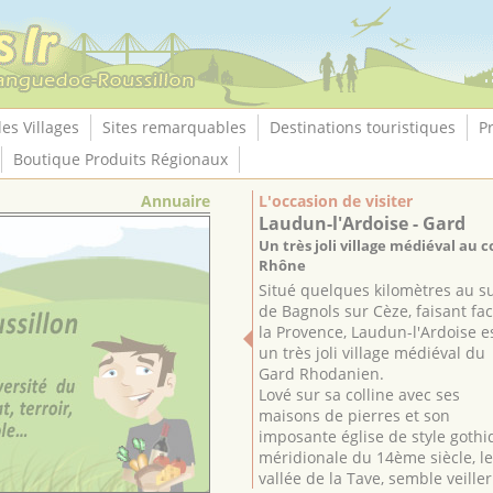
les Villages
Sites remarquables
Destinations touristiques
P
Boutique Produits Régionaux
Annuaire
L'occasion de visiter
Laudun-l'Ardoise - Gard
Un très joli village médiéval au 
Rhône
Situé quelques kilomètres au s
de Bagnols sur Cèze, faisant fac
la Provence, Laudun-l'Ardoise e
un très joli village médiéval du
Gard Rhodanien.
Lové sur sa colline avec ses
maisons de pierres et son
imposante église de style goth
méridionale du 14ème siècle, le 
vallée de la Tave, semble veiller 