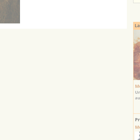
La
Mo
Un
au
Pr
Mo