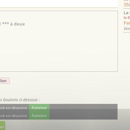
35
La
le 
Fe
 *** à deux
2èm
llon
es boutons ci-dessous :
ok est désactivé.
Autoriser
ok est désactivé.
Autoriser
il