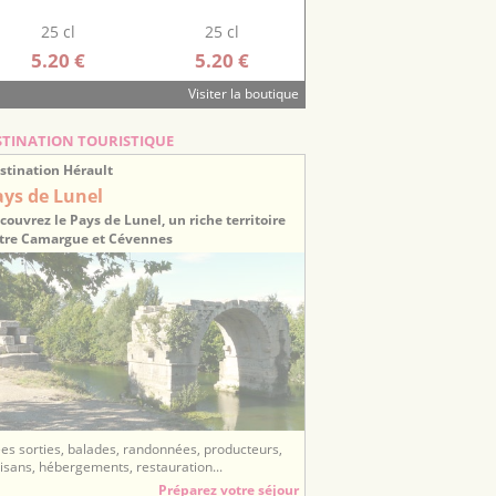
25 cl
25 cl
5.20 €
5.20 €
Visiter la boutique
STINATION TOURISTIQUE
stination Hérault
ays de Lunel
couvrez le Pays de Lunel, un riche territoire
tre Camargue et Cévennes
ées sorties, balades, randonnées, producteurs,
tisans, hébergements, restauration...
Préparez votre séjour