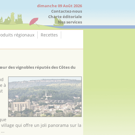
dimanche 09 Août 2026
Contactez-nous
Charte éditoriale
Nos services
roduits régionaux
Recettes
cœur des vignobles réputés des Côtes du
ud
e à
st
ique
village qui offre un joli panorama sur la
...