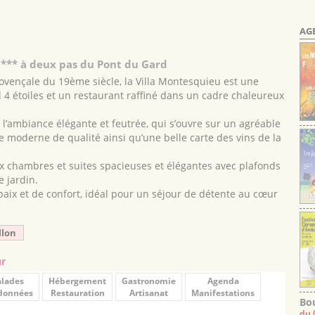
AG
*** à deux pas du Pont du Gard
ovençale du 19ème siècle, la Villa Montesquieu est une
4 étoiles et un restaurant raffiné dans un cadre chaleureux
à l’ambiance élégante et feutrée, qui s’ouvre sur un agréable
e moderne de qualité ainsi qu’une belle carte des vins de la
ix chambres et suites spacieuses et élégantes avec plafonds
e jardin.
paix et de confort, idéal pour un séjour de détente au cœur
llon
ur
lades
Hébergement
Gastronomie
Agenda
données
Restauration
Artisanat
Manifestations
Bou
du 