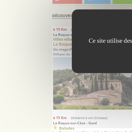
DÉCOUVRIR À PROXIMITÉ DE
LAUDUN-L'A
à 15 Km
(distance à vol d'oiseau)
La Roque-sur-Cèze - Gard
Villes villages
Ce site utilise d
La Roque-sur-Cèze
Un magnifique village médiéval, Classé Plus
Village de France
à 15 Km
(distance à vol d'oiseau)
La Roque-sur-Cèze - Gard
Balades