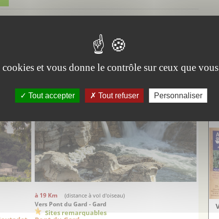
RDOISE
Attention les distances sont indiquées à "Vol d'oiseau"
à 15 Km
(distance à vol d'oiseau)
La Roque-sur-Cèze - Gard
es cookies et vous donne le contrôle sur ceux que vous
Sites remarquables
Cascades du Sautadet
 Beau
Un des sites naturels incontournables de la région
Tout accepter
Tout refuser
Personnaliser
Vi
Aig
à 19 Km
(distance à vol d'oiseau)
Vers Pont du Gard - Gard
Sites remarquables