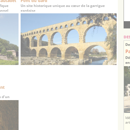
Sautadet
Pont du Gard
fique
Un site historique unique au cœur de la garrigue
onnel
gardoise
DE
De
P
Dé
en
int
s d’un
Id
ar