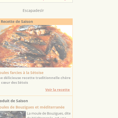
Escapadeslr
 Recette de Saison
ules farcies à la Sétoise
e délicieuse recette traditionnelle chère
 cœur des Sétois
Voir la recette
oduit de Saison
ules de Bouzigues et méditerranée
La moule de Bouzigues, dite