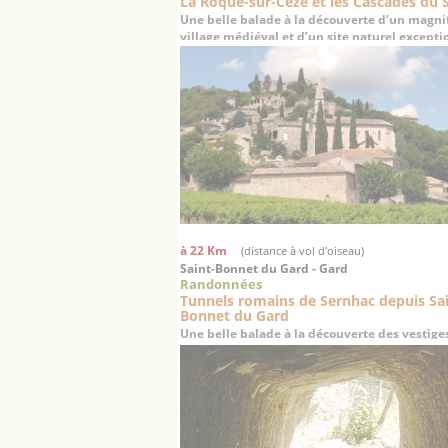
La Roque-sur-Cèze et les Cascades du 
Une belle balade à la découverte d’un magni
village médiéval et d’un site naturel excepti
à 22 Km
(distance à vol d'oiseau)
Saint-Bonnet du Gard - Gard
Randonnées
Tunnels romains de Sernhac depuis Sa
Bonnet du Gard
Une belle balade à la découverte des vestige
aqueduc romain du 1er siècle