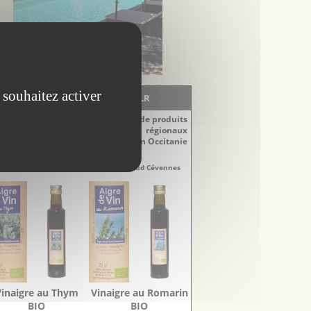
 souhaitez activer
LA BOUTIQUE - EscapadesLR
Découvrez notre sélection de produits
régionaux
du Languedoc-Roussillon en Occitanie
naigres
Vinaigres
re-Doux Sud Cévennes
Aigre-Doux Sud Cévennes
Vinaigre au Thym
Vinaigre au Romarin
BIO
BIO