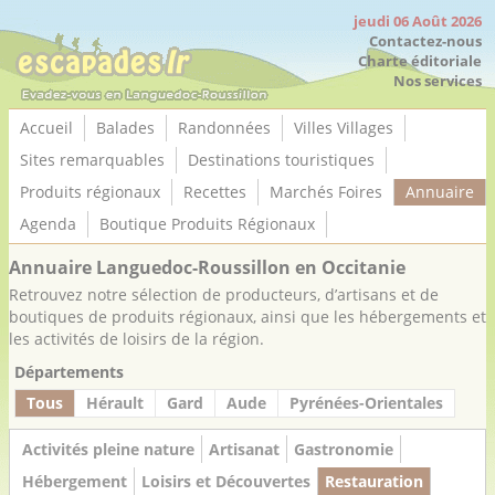
Panneau de gestion des cookies
jeudi 06 Août 2026
Contactez-nous
Charte éditoriale
Nos services
Accueil
Balades
Randonnées
Villes Villages
Sites remarquables
Destinations touristiques
Produits régionaux
Recettes
Marchés Foires
Annuaire
Agenda
Boutique Produits Régionaux
Annuaire Languedoc-Roussillon en Occitanie
Retrouvez notre sélection de producteurs, d’artisans et de
boutiques de produits régionaux, ainsi que les hébergements et
les activités de loisirs de la région.
Départements
Tous
Hérault
Gard
Aude
Pyrénées-Orientales
Activités pleine nature
Artisanat
Gastronomie
Hébergement
Loisirs et Découvertes
Restauration