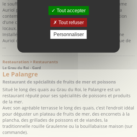
le souffle sur le Cirque de Navacelles, l’Auberge de la baume
Auriol promet de passer un repas unique partagé entre la
Tout accepter
contemplation d’une merveille de la nature et la dégustation
d’une cuisine de saison qui fait la part belle aux produits
Tout refuser
locaux.
Installé dans la "Maison de Site" du belvédère de la baume
Personnaliser
Auriol qui comprend un office du tourisme et une boutique de
...
Restauration > Restaurants
Le Grau du Roi - Gard
Le Palangre
Restaurant de spécialités de fruits de mer et poissons
Situé le long des quais au Grau du Roi, le Palangre est un
restaurant réputé pour ses spécialités de poissons et produits
de la mer.
Avec son agréable terrasse le long des quais, c’est l’endroit idéal
pour déguster un plateau de fruits de mer, des encornets à la
plancha, des grillades de poissons et de viandes, la
traditionnelle rouille Graulenne ou la bouillabaisse maison (sur
commande).