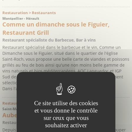
Restauration > Restaurants
Montpellier - Hérault
Comme un dimanche sous le Figuier,
Restaurant Grill
Restaurant spécialiste du Barbecue, Bar à vins
Restaurant spécialisé dans le barbecue et le vin, Comme un
Dimanche sous le Figuier, situé dans le quartier de l'église
Saint-Roch, vous propose une belle carte de viandes et poissons
grillés au feu de bois ainsi qu'une non moins belle gamme de
vins naturels et bios méditerranéens, AOC Languedoc et IGP
Sud de France, tous issus de petits domaines soigneusement
sélectionnés…
Dans l'assiette comme dans les verres, la ...
Ce site utilise des cookies
Restauration > Restaurants
Saint-Maurice-Navacelles - Hérault
et vous donne le contrôle
Auberge de la baume Auriol
sur ceux que vous
Restaurant panoramique sur le Cirque de Navacelles
souhaitez activer
Depuis sa salle panoramique offrant un point de vue à couper